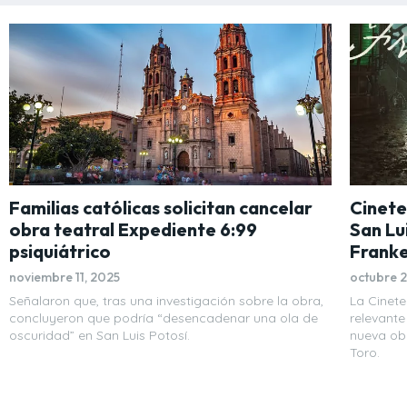
Familias católicas solicitan cancelar
Cinete
obra teatral Expediente 6:99
San Lu
psiquiátrico
Franke
noviembre 11, 2025
octubre 2
Señalaron que, tras una investigación sobre la obra,
La Cinet
concluyeron que podría “desencadenar una ola de
relevante
oscuridad” en San Luis Potosí.
nueva ob
Toro.