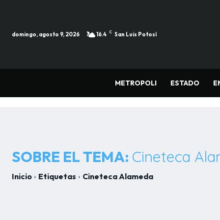
C
domingo, agosto 9, 2026
16.4
San Luis Potosí
METROPOLI
ESTADO
E
SOBRE EL TEMA:
Cineteca Al
Inicio
Etiquetas
Cineteca Alameda