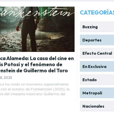
CATEGORÍA
Buzzing
Deportes
Efecto Central
ca Alameda: La casa del cine en
is Potosí y el fenómeno de
En Exclusiva
nstein de Guillermo del Toro
8, 2025
Estado
eca ha vivido un momento especialmente
 con el estreno de Frankenstein (2025), la
Metropoli
ra del cineasta mexicano Guillermo del
Nacionales