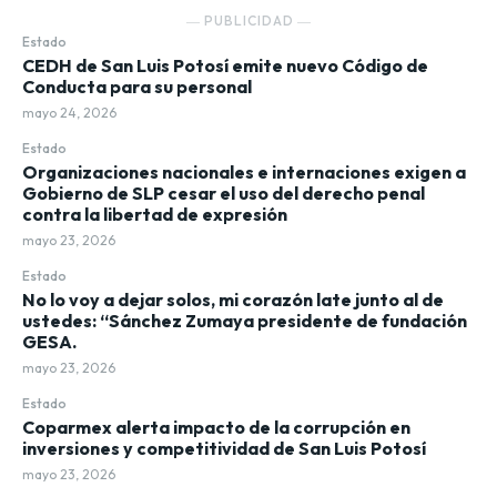
― PUBLICIDAD ―
Estado
CEDH de San Luis Potosí emite nuevo Código de
Conducta para su personal
mayo 24, 2026
Estado
Organizaciones nacionales e internaciones exigen a
Gobierno de SLP cesar el uso del derecho penal
contra la libertad de expresión
mayo 23, 2026
Estado
No lo voy a dejar solos, mi corazón late junto al de
ustedes: “Sánchez Zumaya presidente de fundación
GESA.
mayo 23, 2026
Estado
Coparmex alerta impacto de la corrupción en
inversiones y competitividad de San Luis Potosí
mayo 23, 2026