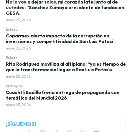
No lo voy a dejar solos, mi corazón late junto al de
ustedes: “Sánchez Zumaya presidente de fundación
GESA.
mayo 23, 2026
Estado
Coparmex alerta impacto de la corrupción en
inversiones y competitividad de San Luis Potosí
mayo 23, 2026
Estado
Rita Rodríguez moviliza al altiplano: “ya es tiempo de
que la transformación llegue a San Luis Potosí»
mayo 23, 2026
Metropoli
Cuauhtli Badillo frena entrega de propaganda con
temática del Mundial 2026
mayo 23, 2026
¡SÍGUENOS!