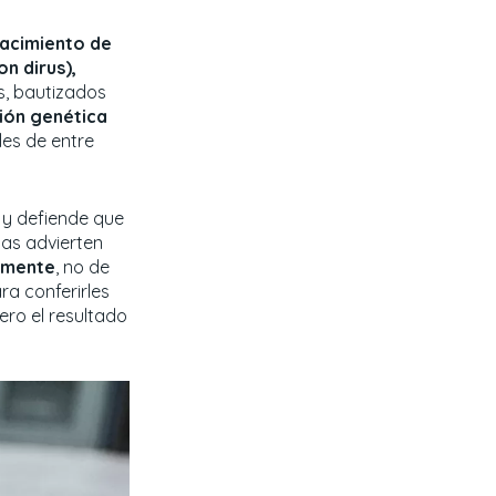
acimiento de
n dirus),
s, bautizados
ión genética
les de entre
”
y defiende que
stas advierten
amente
, no de
ra conferirles
pero el resultado