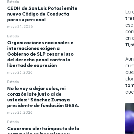
Estado
CEDH de San Luis Potosí emite
La 
nuevo Código de Conducta
tre
para su personal
esp
mayo 24, 2026
co
Estado
en 
Organizaciones nacionales e
11,
internaciones exigen a
Gobierno de SLP cesar el uso
Aun
del derecho penal contra la
libertad de expresión
cum
que
mayo 23, 2026
clo
Estado
tam
No lo voy a dejar solos, mi
que
corazón late junto al de
ustedes: “Sánchez Zumaya
presidente de fundación GESA.
mayo 23, 2026
Estado
Coparmex alerta impacto de la
corrupción en inversiones y