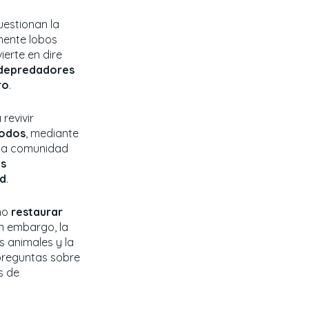
uestionan la
amente lobos
ierte en dire
 depredadores
ro
.
revivir
dodos
, mediante
 la comunidad
as
ad
.
ino
restaurar
n embargo, la
 animales y la
preguntas sobre
s de