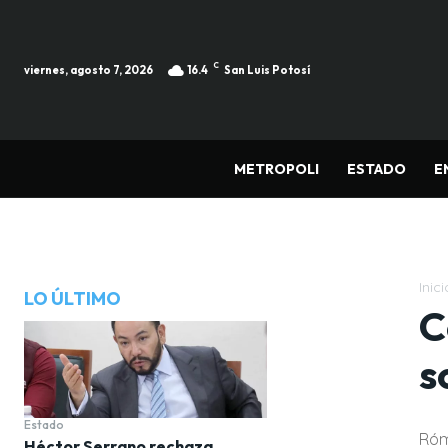
C
viernes, agosto 7, 2026
16.4
San Luis Potosí
METROPOLI
ESTADO
E
Inici
LO ÚLTIMO
C
s
Estado
Róm
Héctor Serrano rechaza