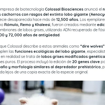
empresa de biotecnología
Colossal Biosciences
anunció el
n
s cachorros con rasgos del extinto lobo gigante (Aenocyo
ecie desaparecida hace más de
12,500 años.
Los ejemplare
mo
Rómulo, Remo y Khaleesi
, fueron creados mediante
edic
embriones de lobos grises, utilizando ADN recuperado de fósi
500 y 72, 000 años de antigüedad
.
que Colossal describe a estos animales como
“dire wolves
plen las
funciones ecológicas del lobo gigante
, especiali
 en realidad se trata de
lobos grises modificados genétic
nes puros. El proceso incluyó la edición de
20 genes clave
pa
año y morfología similares al depredador prehistórico
, 
da lejos de una copia exacta de la especie original.