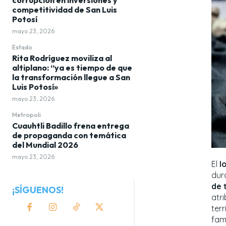
competitividad de San Luis
Potosí
mayo 23, 2026
Estado
Rita Rodríguez moviliza al
altiplano: “ya es tiempo de que
la transformación llegue a San
Luis Potosí»
mayo 23, 2026
Metropoli
Cuauhtli Badillo frena entrega
de propaganda con temática
del Mundial 2026
mayo 23, 2026
El
l
dur
de 
¡SÍGUENOS!
atri
ter
fam