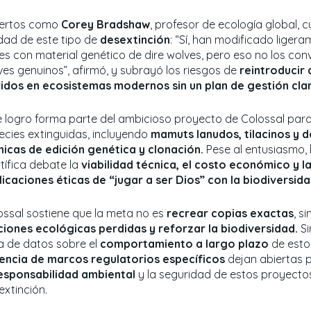
ertos como
Corey Bradshaw
, profesor de ecología global, c
idad de este tipo de
desextinción
: “Sí, han modificado liger
es con material genético de dire wolves, pero eso no los conv
ves genuinos”, afirmó, y subrayó los riesgos de
reintroducir
ridos en ecosistemas modernos sin un plan de gestión cla
e logro forma parte del ambicioso proyecto de Colossal para 
ecies extinguidas, incluyendo
mamuts lanudos, tilacinos y 
nicas de edición genética y clonación.
Pese al entusiasmo,
tífica debate la
viabilidad técnica, el costo económico y l
licaciones éticas de “jugar a ser Dios” con la biodiversid
ossal sostiene que la meta no es
recrear copias exactas
, s
ciones ecológicas perdidas y reforzar la biodiversidad.
Si
ta de datos sobre el
comportamiento a largo plazo
de estos
encia de marcos regulatorios específicos
dejan abiertas 
esponsabilidad ambiental
y la seguridad de estos proyecto
extinción.