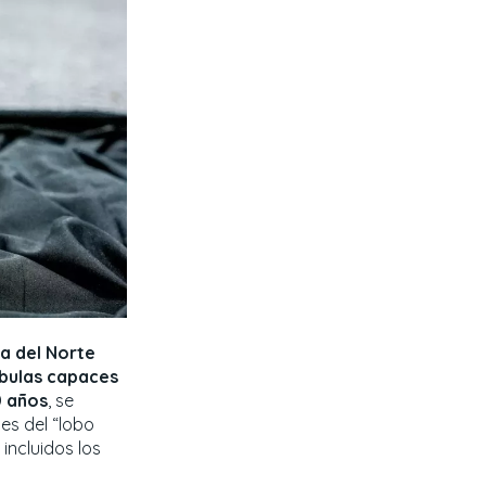
a del Norte
bulas capaces
0 años
, se
les del “lobo
, incluidos los