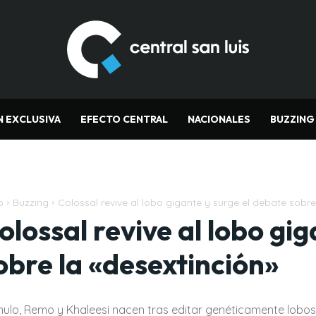
N EXCLUSIVA
EFECTO CENTRAL
NACIONALES
BUZZING
o
Buzzing
Colossal revive al lobo gigante y surge el debate sobre
olossal revive al lobo gi
obre la «desextinción»
ulo, Remo y Khaleesi nacen tras editar genéticamente lobos