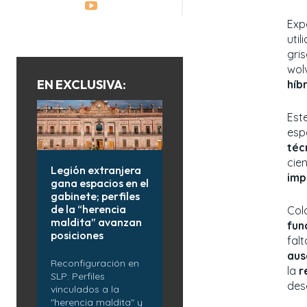
Exp
util
gris
wol
EN EXCLUSIVA:
híb
Est
esp
téc
cien
Legión extranjera
imp
gana espacios en el
gabinete; perfiles
de la “herencia
Col
maldita” avanzan
fun
posiciones
fal
aus
Reconfiguración en
la
r
SLP: Perfiles
des
vinculados a la
"herencia maldita" y