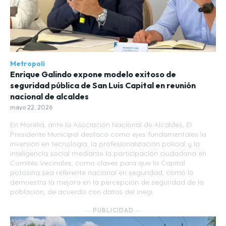
Metropoli
Enrique Galindo expone modelo exitoso de
seguridad pública de San Luis Capital en reunión
nacional de alcaldes
mayo 22, 2026
En Morelia, ante la Asociación Nacional de Alcaldes, El
Presidente Municipal destacó como ejes fundamentales la
inversión en tecnología, la profesionalización policial y la
inteligencia social mediante la participación ciudadana en
Comités Vecinales, como claves para que la Capital
potosina sea referente nacional en seguridad, como lo
demuestra la mejora en la percepción de seguridad de la
población, de acuerdo con datos del Inegi.
― PUBLICIDAD ―