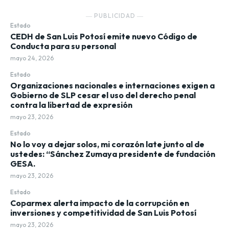
― PUBLICIDAD ―
Estado
CEDH de San Luis Potosí emite nuevo Código de
Conducta para su personal
mayo 24, 2026
Estado
Organizaciones nacionales e internaciones exigen a
Gobierno de SLP cesar el uso del derecho penal
contra la libertad de expresión
mayo 23, 2026
Estado
No lo voy a dejar solos, mi corazón late junto al de
ustedes: “Sánchez Zumaya presidente de fundación
GESA.
mayo 23, 2026
Estado
Coparmex alerta impacto de la corrupción en
inversiones y competitividad de San Luis Potosí
mayo 23, 2026