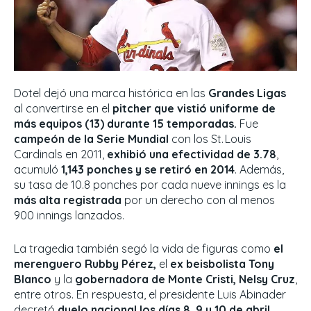
Dotel dejó una marca histórica en las
Grandes Ligas
al convertirse en el
pitcher que vistió uniforme de
más equipos
(13) durante 15 temporadas.
Fue
campeón de la Serie Mundial
con los St. Louis
Cardinals en 2011,
exhibió una efectividad de 3.78
,
acumuló
1,143 ponches y se retiró en 2014
. Además,
su tasa de 10.8 ponches por cada nueve innings es la
más alta registrada
por un derecho con al menos
900 innings lanzados.
La tragedia también segó la vida de figuras como
el
merenguero Rubby Pérez,
el
ex beisbolista Tony
Blanco
y la
gobernadora de Monte Cristi, Nelsy Cruz
,
entre otros. En respuesta, el presidente Luis Abinader
decretó
duelo nacional los días 8, 9 y 10 de abril,