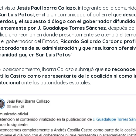
ctivista
Jesús Paul Ibarra Collazo
, integrante de la comuni
San Luis Potosí
, emitió un comunicado oficial en el que
desco
erdos y el supuesto diálogo con el gobernador difundido
ientemente por J. Guadalupe Torres Sánchez
, después de 
lica una reunión en donde presuntamente se atendió el tema
 el gobernador del Estado,
Ricardo Gallardo Cardona
profi
aboradores de su administración y que resultaron ofensiv
unidad gay en San Luis Potosí
.
el posicionamiento, Ibarra Collazo subrayó que
no reconoce 
tilla Castro como representante de la coalición ni como i
titucional
ante las autoridades estatales.