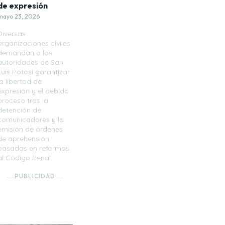
de expresión
mayo 23, 2026
Diversas
organizaciones civiles
demandan a las
autoridades de San
Luis Potosí garantizar
la libertad de
expresión y el debido
proceso tras la
detención de
comunicadores y la
emisión de órdenes
de aprehensión
basadas en reformas
al Código Penal.
― PUBLICIDAD ―