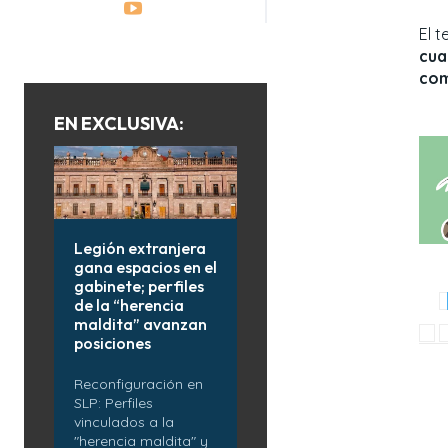
El 
cua
com
EN EXCLUSIVA:
Legión extranjera
gana espacios en el
gabinete; perfiles
de la “herencia
maldita” avanzan
posiciones
Reconfiguración en
SLP: Perfiles
vinculados a la
"herencia maldita" y