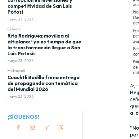
competitividad de San Luis
Potosí
mayo 23, 2026
Estado
Rita Rodríguez moviliza al
altiplano: “ya es tiempo de que
la transformación llegue a San
Luis Potosí»
mayo 23, 2026
Metropoli
Cuauhtli Badillo frena entrega
de propaganda con temática
Asim
del Mundial 2026
Re
mayo 23, 2026
señ
que
a l
¡SÍGUENOS!
“No
por