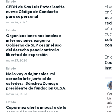
Estado
El a
CEDH de San Luis Potosí emite
nuevo Código de Conducta
en
para su personal
acu
mayo 24, 2026
rec
púb
Estado
que
Organizaciones nacionales e
col
internaciones exigen a
Gobierno de SLP cesar el uso
com
del derecho penal contra la
libertad de expresión
En 
mayo 23, 2026
Cos
ins
Estado
No lo voy a dejar solos, mi
corazón late junto al de
ustedes: “Sánchez Zumaya
presidente de fundación GESA.
mayo 23, 2026
Estado
Coparmex alerta impacto de la
corrupción en inversiones y