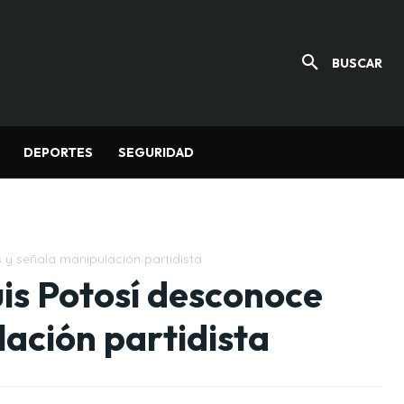
BUSCAR
DEPORTES
SEGURIDAD
 y señala manipulación partidista
is Potosí desconoce
ación partidista