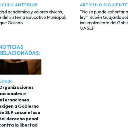
ÍCULO ANTERIOR
ARTÍCULO SIGUIENTE
dad académica y valores cívicos,
“No se puede exhortar a
 del Sistema Educativo Municipal:
ley”: Rubén Guajardo so
que Galindo
incumplimiento del Gobi
UASLP
NOTICIAS
RELACIONADAS:
Estado
Organizaciones
nacionales e
internaciones
exigen a Gobierno
de SLP cesar el uso
del derecho penal
contra la libertad