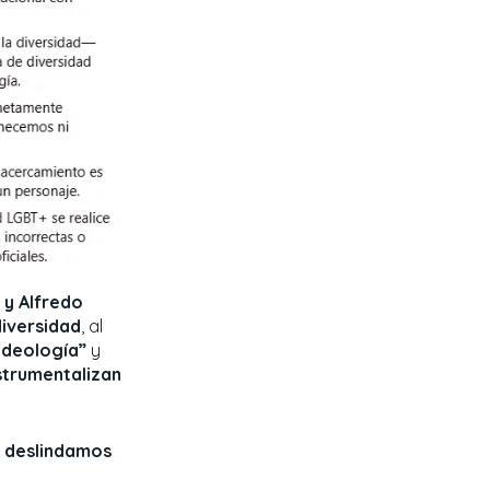
 y Alfredo
iversidad
, al
 ideología”
y
strumentalizan
s deslindamos