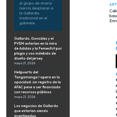
al grupo de Ariana
ART
García desplazan a
Cali
la Gallardía
base
tradicional en el
Enri
gabinete.
Gallardo, González y el
PVEM estarían en la mira
de Adidas y la Femexfut por
plagio y uso indebido de
diseño del jersey
mayo 21, 2026
Helipuerto del
Tangamanga I opera en la
opacidad: sin registro de la
AFAC pese a ser financiado
con recursos públicos
mayo 21, 2026
Los negocios de Gallardo
que estarían siendo
investigados