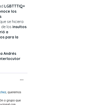
dad
LGBTTTIQ+
noce los
s
que se hiciera
 de los
insultos
rió a
os para la
a Andrés
nterlocutor