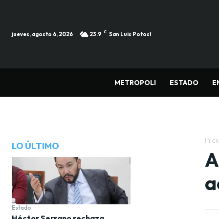
C
jueves, agosto 6, 2026
23.9
San Luis Potosí
METROPOLI
ESTADO
E
Inici
LO ÚLTIMO
A
a
Estado
Héctor Serrano rechaza