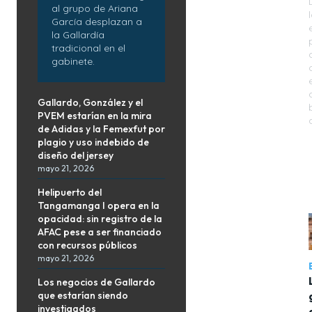
al grupo de Ariana
García desplazan a
la Gallardía
tradicional en el
gabinete.
Gallardo, González y el
PVEM estarían en la mira
de Adidas y la Femexfut por
plagio y uso indebido de
diseño del jersey
mayo 21, 2026
Helipuerto del
Tangamanga I opera en la
opacidad: sin registro de la
AFAC pese a ser financiado
con recursos públicos
mayo 21, 2026
Los negocios de Gallardo
que estarían siendo
investigados