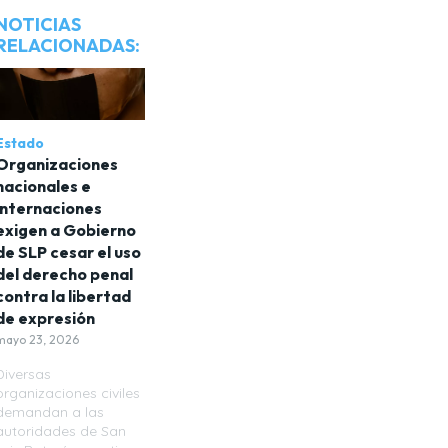
NOTICIAS
RELACIONADAS:
Estado
Organizaciones
nacionales e
internaciones
exigen a Gobierno
de SLP cesar el uso
del derecho penal
contra la libertad
de expresión
mayo 23, 2026
Diversas
organizaciones civiles
demandan a las
autoridades de San