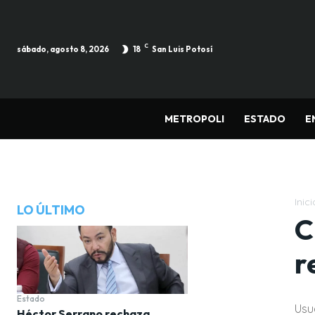
C
sábado, agosto 8, 2026
18
San Luis Potosí
METROPOLI
ESTADO
E
Inici
LO ÚLTIMO
C
r
Estado
Usu
Héctor Serrano rechaza