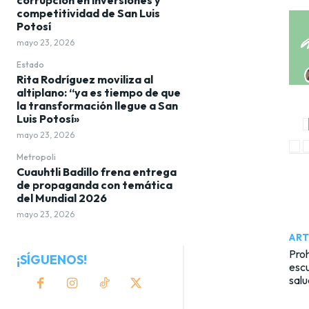
competitividad de San Luis
Potosí
mayo 23, 2026
Estado
Rita Rodríguez moviliza al
altiplano: “ya es tiempo de que
la transformación llegue a San
Luis Potosí»
mayo 23, 2026
Metropoli
Cuauhtli Badillo frena entrega
de propaganda con temática
del Mundial 2026
mayo 23, 2026
ART
Proh
¡SÍGUENOS!
esc
salu