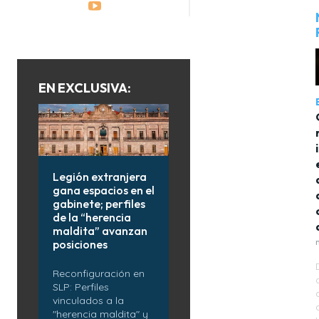
EN EXCLUSIVA:
Legión extranjera
gana espacios en el
gabinete; perfiles
de la “herencia
maldita” avanzan
posiciones
Reconfiguración en
SLP: Perfiles
vinculados a la
"herencia maldita" y