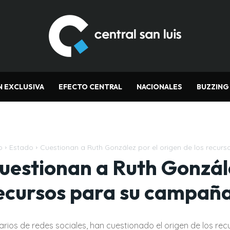
N EXCLUSIVA
EFECTO CENTRAL
NACIONALES
BUZZING
o
Estado
Cuestionan a Ruth González por el origen de los recurso
uestionan a Ruth Gonzále
ecursos para su campaña
arios de redes sociales, han cuestionado el origen de los rec