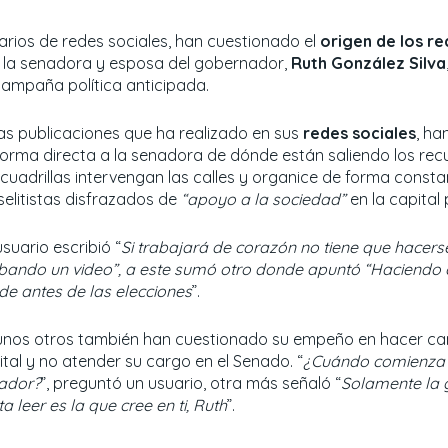
arios de redes sociales, han cuestionado el
origen de los r
 la senadora y esposa del gobernador,
Ruth González Silva
campaña política anticipada.
las publicaciones que ha realizado en sus
redes sociales
, ha
forma directa a la senadora de dónde están saliendo los re
 cuadrillas intervengan las calles y organice de forma const
selitistas disfrazados de
“apoyo a la sociedad”
en la capital
suario escribió “
Si trabajará de corazón no tiene que hacer
bando un video”, a este sumó otro donde apuntó “Haciend
de antes de las elecciones
”.
unos otros también han cuestionado su empeño en hacer c
ital y no atender su cargo en el Senado. “
¿Cuándo comienza 
ador?
”, preguntó un usuario, otra más señaló “
Solamente la 
a leer es la que cree en ti, Ruth
”.