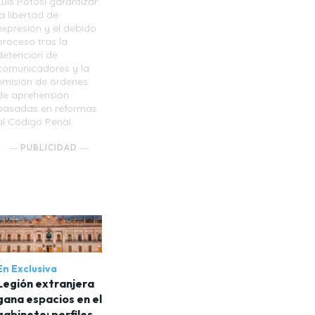
Luis Potosí garantizar
la libertad de
expresión y el debido
proceso tras la
detención de
comunicadores y la
emisión de órdenes
de aprehensión
basadas en reformas
al Código Penal.
― PUBLICIDAD ―
En Exclusiva
Legión extranjera
gana espacios en el
gabinete; perfiles