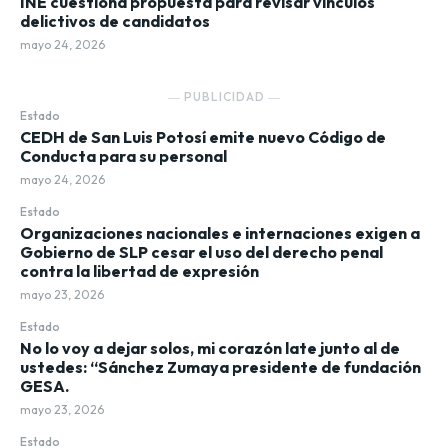
INE cuestiona propuesta para revisar vínculos
delictivos de candidatos
mayo 24, 2026
― PUBLICIDAD ―
Estado
CEDH de San Luis Potosí emite nuevo Código de
Conducta para su personal
mayo 24, 2026
Estado
Organizaciones nacionales e internaciones exigen a
Gobierno de SLP cesar el uso del derecho penal
contra la libertad de expresión
mayo 23, 2026
Estado
No lo voy a dejar solos, mi corazón late junto al de
ustedes: “Sánchez Zumaya presidente de fundación
GESA.
mayo 23, 2026
Estado