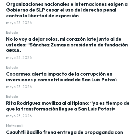
Organizaciones nacionales e internaciones exigen a
Gobierno de SLP cesar el uso del derecho penal
contra la libertad de expresión
mayo 23, 2026
Estado
No lo voy a dejar solos, mi corazón late junto al de
ustedes: “Sánchez Zumaya presidente de fundación
GESA.
mayo 23, 2026
Estado
Coparmex alerta impacto de la corrupción en
inversiones y competitividad de San Luis Potosí
mayo 23, 2026
Estado
Rita Rodríguez moviliza al altiplano: “ya es tiempo de
que la transformación llegue a San Luis Potosí»
mayo 23, 2026
Metropoli
Cuauhtli Badillo frena entrega de propaganda con