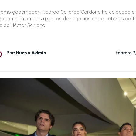
como gobernador, Ricardo Gallardo Cardona ha colocado a fam
o también amigos y socios de negocios en secretarías del Po
o de Héctor Serrano.
febrero 7
Por:
Nuevo Admin