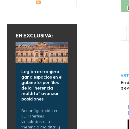
EN EXCLUSIVA:
Legión extranjera
ART
gana espacios en el
En d
gabinete; perfiles
a ev
de la “herencia
maldita” avanzan
posiciones
Reconfiguración en
SLP: Perfiles
vinculados a la
"herencia maldita" y