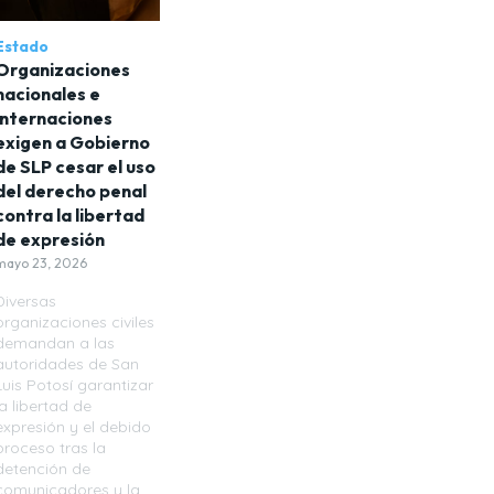
Estado
Organizaciones
nacionales e
internaciones
exigen a Gobierno
de SLP cesar el uso
del derecho penal
contra la libertad
de expresión
mayo 23, 2026
Diversas
organizaciones civiles
demandan a las
autoridades de San
Luis Potosí garantizar
la libertad de
expresión y el debido
proceso tras la
detención de
comunicadores y la