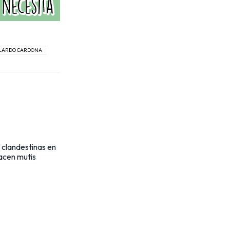
LARDO CARDONA
 clandestinas en
acen mutis