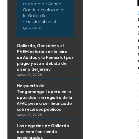
al grupo de Ariana
García desplazan a
la Gallardía
tradicional en el
gabinete.
Gallardo, González y el
PVEM estarían en la mira
de Adidas y la Femexfut por
plagio y uso indebido de
diseño del jersey
mayo 21, 2026
Helipuerto del
Tangamanga I opera en la
opacidad: sin registro de la
AFAC pese a ser financiado
con recursos públicos
mayo 21, 2026
Los negocios de Gallardo
que estarían siendo
investigados