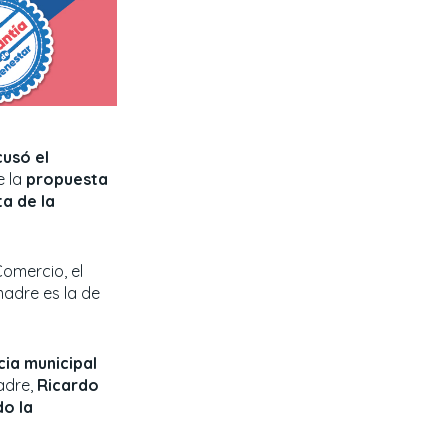
cusó el
 la
propuesta
a de la
Comercio, el
omadre es la de
cia municipal
adre,
Ricardo
do la