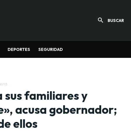
BUSCAR
DEPORTES
SEGURIDAD
sta...
 sus familiares y
e», acusa gobernador;
e ellos