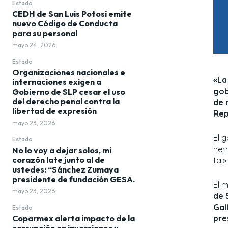
Estado
CEDH de San Luis Potosí emite
nuevo Código de Conducta
para su personal
mayo 24, 2026
Estado
Organizaciones nacionales e
«La
internaciones exigen a
gob
Gobierno de SLP cesar el uso
del derecho penal contra la
de 
libertad de expresión
Rep
mayo 23, 2026
El 
Estado
herm
No lo voy a dejar solos, mi
corazón late junto al de
tal».
ustedes: “Sánchez Zumaya
presidente de fundación GESA.
El 
mayo 23, 2026
de 
Gal
Estado
Coparmex alerta impacto de la
pre
corrupción en inversiones y