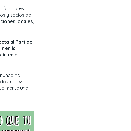
 familiares
os y socios de
ciones locales,
ecta al Partido
r en la
cia en el
l nunca ha
rdo Juárez,
tualmente una