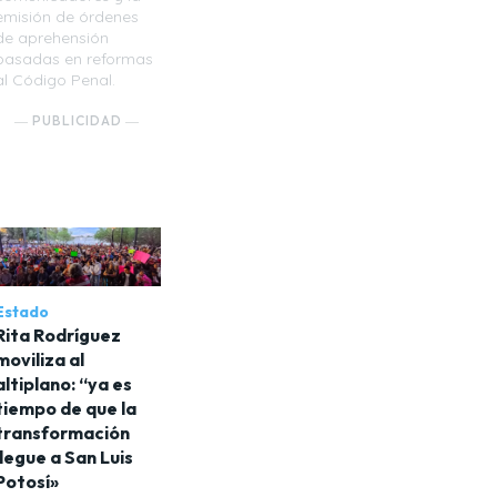
emisión de órdenes
de aprehensión
basadas en reformas
al Código Penal.
― PUBLICIDAD ―
Estado
Rita Rodríguez
moviliza al
altiplano: “ya es
tiempo de que la
transformación
llegue a San Luis
Potosí»