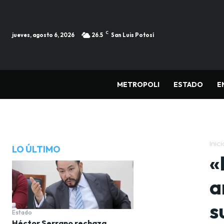
C
jueves, agosto 6, 2026
26.5
San Luis Potosí
METROPOLI
ESTADO
E
Inici
LO ÚLTIMO
«
a
s
Estado
Héctor Serrano rechaza