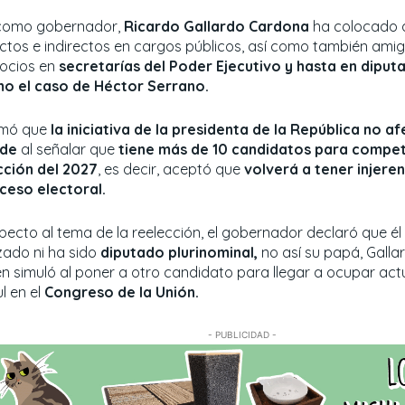
como gobernador,
Ricardo Gallardo Cardona
ha colocado a
ectos e indirectos en cargos públicos, así como también amig
ocios en
secretarías del Poder Ejecutivo y hasta en diputa
o el caso de Héctor Serrano.
rmó que
la iniciativa de la presidenta de la República no af
de
al señalar que
tiene más de 10 candidatos para competi
cción del 2027
, es decir, aceptó que
volverá a tener injeren
ceso electoral.
pecto al tema de la reelección, el gobernador declaró que é
izado ni ha sido
diputado plurinominal,
no así su papá, Galla
en simuló al poner a otro candidato para llegar a ocupar ac
l en el
Congreso de la Unión.
- PUBLICIDAD -