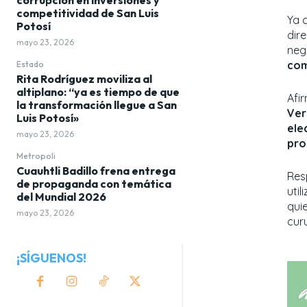
competitividad de San Luis
Ya 
Potosí
dir
mayo 23, 2026
neg
com
Estado
Rita Rodríguez moviliza al
altiplano: “ya es tiempo de que
Afi
la transformación llegue a San
Ver
Luis Potosí»
ele
mayo 23, 2026
pro
Metropoli
Cuauhtli Badillo frena entrega
Res
de propaganda con temática
util
del Mundial 2026
qui
mayo 23, 2026
curu
¡SÍGUENOS!