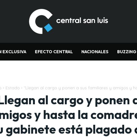
N EXCLUSIVA
EFECTO CENTRAL
NACIONALES
BUZZING
o
Estado
"Llegan al cargo y ponen a sus familiares y amigos y ha
Llegan al cargo y ponen a
migos y hasta la comadr
u gabinete está plagado d