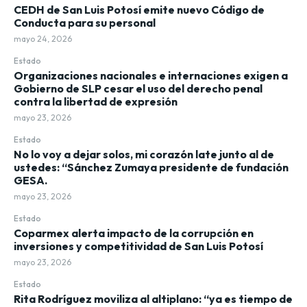
CEDH de San Luis Potosí emite nuevo Código de
Conducta para su personal
mayo 24, 2026
Estado
Organizaciones nacionales e internaciones exigen a
Gobierno de SLP cesar el uso del derecho penal
contra la libertad de expresión
mayo 23, 2026
Estado
No lo voy a dejar solos, mi corazón late junto al de
ustedes: “Sánchez Zumaya presidente de fundación
GESA.
mayo 23, 2026
Estado
Coparmex alerta impacto de la corrupción en
inversiones y competitividad de San Luis Potosí
mayo 23, 2026
Estado
Rita Rodríguez moviliza al altiplano: “ya es tiempo de