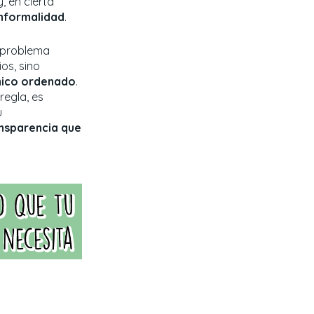
, en cierta
nformalidad
.
n problema
os, sino
mico ordenado
.
regla, es
u
ansparencia que