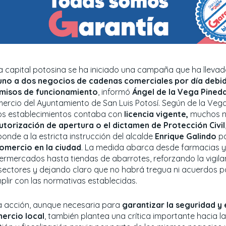
la capital potosina se ha iniciado una campaña que ha lleva
uno a dos negocios de cadenas comerciales por día debido
misos de funcionamiento
, informó
Ángel de la Vega Pined
ercio del Ayuntamiento de San Luis Potosí. Según de la Vega
os establecimientos contaba con
licencia vigente,
muchos ni
utorización de apertura o el dictamen de Protección Civil
onde a la estricta instrucción del alcalde
Enrique Galindo
p
comercio en la ciudad
. La medida abarca desde farmacias y
ermercados hasta tiendas de abarrotes, reforzando la vigila
 sectores y dejando claro que no habrá tregua ni acuerdos p
plir con las normativas establecidas.
a acción, aunque necesaria para
garantizar la seguridad y 
ercio local
, también plantea una crítica importante hacia la