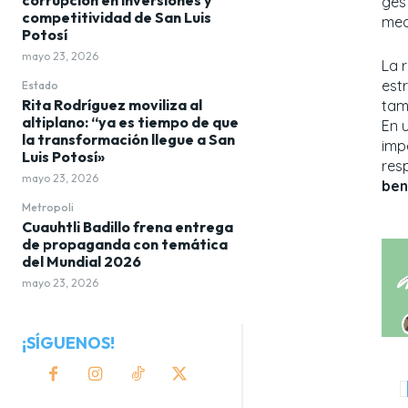
gest
competitividad de San Luis
med
Potosí
mayo 23, 2026
La 
est
Estado
Rita Rodríguez moviliza al
tam
altiplano: “ya es tiempo de que
En u
la transformación llegue a San
imp
Luis Potosí»
res
mayo 23, 2026
ben
Metropoli
Cuauhtli Badillo frena entrega
de propaganda con temática
del Mundial 2026
mayo 23, 2026
¡SÍGUENOS!