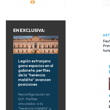
EN EXCLUSIVA:
ART
Fest
Prim
turi
Legión extranjera
gana espacios en el
gabinete; perfiles
de la “herencia
maldita” avanzan
posiciones
Reconfiguración en
SLP: Perfiles
vinculados a la
"herencia maldita" y