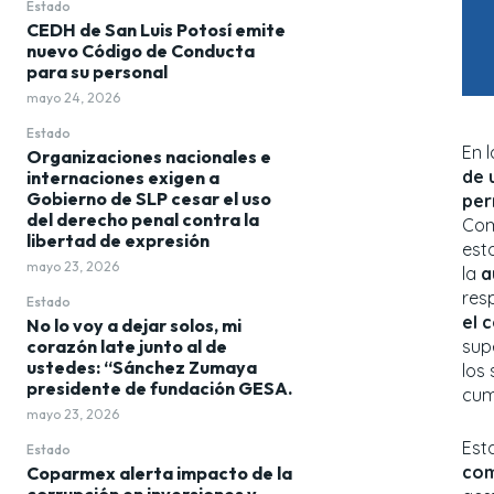
Estado
CEDH de San Luis Potosí emite
nuevo Código de Conducta
para su personal
mayo 24, 2026
Estado
En 
Organizaciones nacionales e
de 
internaciones exigen a
Gobierno de SLP cesar el uso
per
del derecho penal contra la
Com
libertad de expresión
est
mayo 23, 2026
la
a
resp
Estado
el 
No lo voy a dejar solos, mi
corazón late junto al de
sup
ustedes: “Sánchez Zumaya
los
presidente de fundación GESA.
cum
mayo 23, 2026
Est
Estado
com
Coparmex alerta impacto de la
corrupción en inversiones y