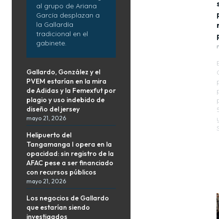
al grupo de Ariana
García desplazan a
la Gallardía
tradicional en el
gabinete.
Gallardo, González y el
PVEM estarían en la mira
de Adidas y la Femexfut por
plagio y uso indebido de
diseño del jersey
mayo 21, 2026
Helipuerto del
Tangamanga I opera en la
opacidad: sin registro de la
AFAC pese a ser financiado
con recursos públicos
mayo 21, 2026
Los negocios de Gallardo
que estarían siendo
investigados