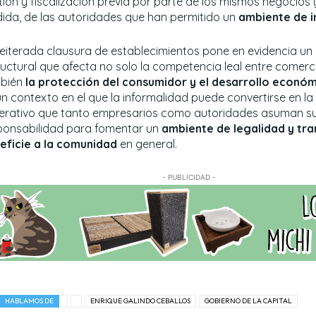
ión y fiscalización previa por parte de los mismos negocios y
ida, de las autoridades que han permitido un
ambiente de i
reiterada clausura de establecimientos pone en evidencia u
ructural que afecta no solo la competencia leal entre comerci
bién
la protección del consumidor y el desarrollo econó
n contexto en el que la informalidad puede convertirse en la 
erativo que tanto empresarios como autoridades asuman s
ponsabilidad para fomentar un
ambiente de legalidad y tr
eficie a la comunidad
en general.
- PUBLICIDAD -
HABLAMOS DE
ENRIQUE GALINDO CEBALLOS
GOBIERNO DE LA CAPITAL