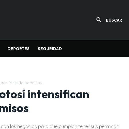
BUSCAR
DEPORTES
SEGURIDAD
 por falta de permisos
tosí intensifican
rmisos
s con los negocios para que cumplan tener sus permisos