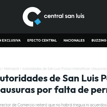
N EXCLUSIVA
EFECTO CENTRAL
NACIONALES
BUZZING
o
Metropoli
Autoridades de San Luis Potosí intensifican clausuras
utoridades de San Luis Po
lausuras por falta de pe
director de Comercio reiteró que no habrá tregua ni acuerdo