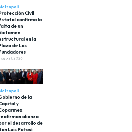
Metropoli
Protección Civil
Estatal confirma la
falta de un
dictamen
estructural en la
Plaza de Los
Fundadores
mayo 21, 2026
Metropoli
Gobierno de la
Capital y
Coparmex
reafirman alianza
por el desarrollo de
San Luis Potosí