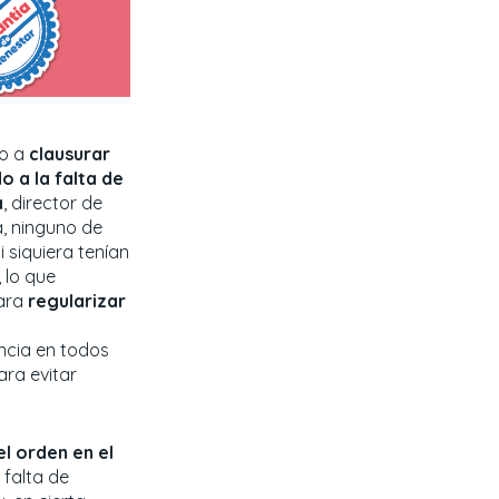
do a
clausurar
 a la falta de
a
, director de
, ninguno de
 siquiera tenían
, lo que
ara
regularizar
ncia en todos
ara evitar
el orden en el
 falta de