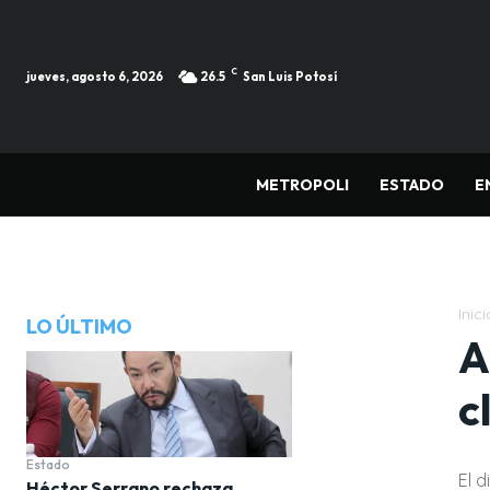
C
jueves, agosto 6, 2026
26.5
San Luis Potosí
METROPOLI
ESTADO
E
Inici
LO ÚLTIMO
A
c
Estado
El 
Héctor Serrano rechaza