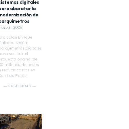
sistemas digitales
para abaratar la
modernización de
parquímetros
mayo 21, 2026
El alcalde Enrique
Galindo evalúa
parquímetros digitales
para sustituir el
proyecto original de
50 millones de pesos
y reducir costos en
San Luis Potosí.
― PUBLICIDAD ―