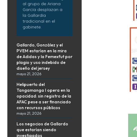
al grupo de Ariana
García desplazan a
la Gallardía
tradicional en el
gabinete.
Gallardo, González y el
PVEM estarían en la mira
de Adidas y la Femexfut por
plagio y uso indebido de
diseño del jersey
mayo 21, 2026
Helipuerto del
Tangamanga I opera en la
opacidad: sin registro de la
AFAC pese a ser financiado
con recursos públicos
mayo 21, 2026
Los negocios de Gallardo
que estarían siendo
investigados