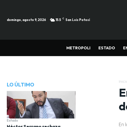
C
domingo, agosto 9, 2026
15.5
San Luis Potosí
METROPOLI
ESTADO
E
Inici
LO ÚLTIMO
E
d
Estado
En 
Héctor Serrano rechaza