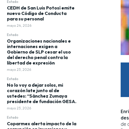
Estado
CEDH de San Luis Potosí emite
nuevo Código de Conducta
para su personal
mayo 24, 2026
Estado
Organizaciones nacionales e
internaciones exigen a
Gobierno de SLP cesar el uso
del derecho penal contra la
libertad de expresión
mayo 23, 2026
Estado
No lo voy a dejar solos, mi
corazón late junto al de
ustedes: “Sánchez Zumaya
presidente de fundación GESA.
mayo 23, 2026
Enr
des
Estado
Coparmex alerta impacto de la
de 
corrupción en inversiones y