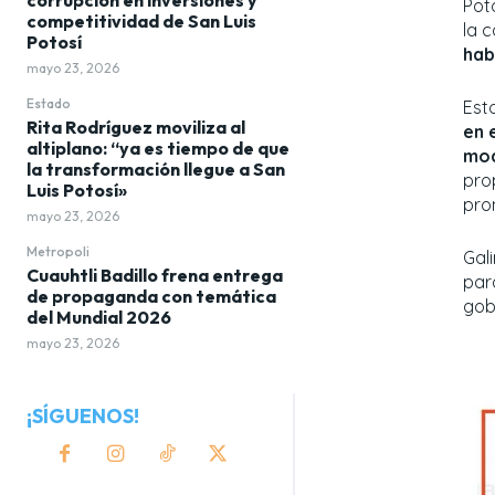
Pot
competitividad de San Luis
la 
Potosí
hab
mayo 23, 2026
Estado
Est
Rita Rodríguez moviliza al
en 
altiplano: “ya es tiempo de que
mod
la transformación llegue a San
pro
Luis Potosí»
pro
mayo 23, 2026
Metropoli
Gal
Cuauhtli Badillo frena entrega
par
de propaganda con temática
gob
del Mundial 2026
mayo 23, 2026
¡SÍGUENOS!