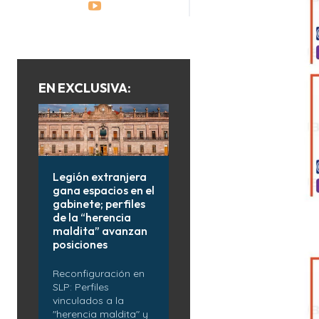
EN EXCLUSIVA:
Legión extranjera
gana espacios en el
gabinete; perfiles
de la “herencia
maldita” avanzan
posiciones
Reconfiguración en
SLP: Perfiles
vinculados a la
"herencia maldita" y