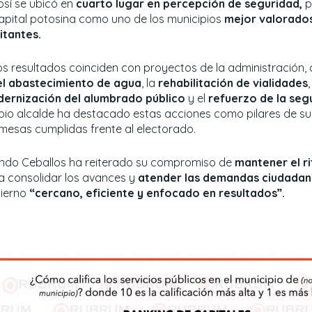
osí se ubicó en
cuarto lugar en percepción de seguridad,
p
capital potosina como uno de los municipios
mejor valorados
itantes.
os resultados coinciden con proyectos de la administración,
el abastecimiento de agua
, la
rehabilitación de vialidades
,
ernización del alumbrado público
y el
refuerzo de la seg
pio alcalde ha destacado estas acciones como pilares de su
mesas cumplidas frente al electorado.
indo Ceballos ha reiterado su compromiso de
mantener el r
a consolidar los avances y
atender las demandas ciudadan
ierno
“cercano, eficiente y enfocado en resultados”.