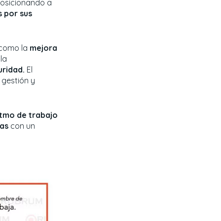
osicionando a
 por sus
 como la
mejora
 la
uridad.
El
 gestión y
itmo de trabajo
as
con un