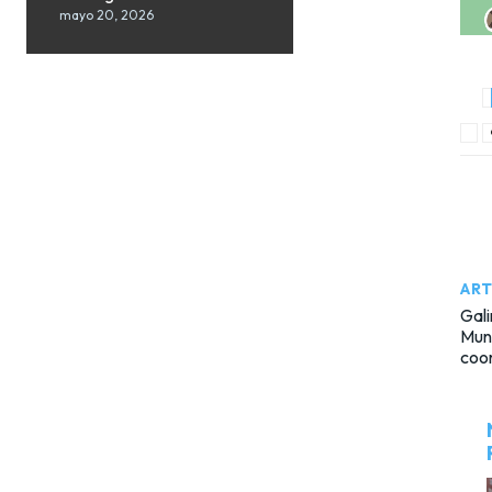
mayo 20, 2026
ART
Gali
Muni
coor