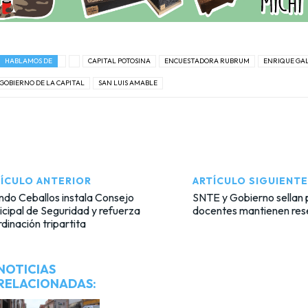
HABLAMOS DE
CAPITAL POTOSINA
ENCUESTADORA RUBRUM
ENRIQUE GAL
GOBIERNO DE LA CAPITAL
SAN LUIS AMABLE
ÍCULO ANTERIOR
ARTÍCULO SIGUIENTE
ndo Ceballos instala Consejo
SNTE y Gobierno sellan 
cipal de Seguridad y refuerza
docentes mantienen res
dinación tripartita
NOTICIAS
RELACIONADAS: