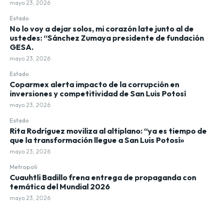
mayo 23, 2026
Estado
No lo voy a dejar solos, mi corazón late junto al de
ustedes: “Sánchez Zumaya presidente de fundación
GESA.
mayo 23, 2026
Estado
Coparmex alerta impacto de la corrupción en
inversiones y competitividad de San Luis Potosí
mayo 23, 2026
Estado
Rita Rodríguez moviliza al altiplano: “ya es tiempo de
que la transformación llegue a San Luis Potosí»
mayo 23, 2026
Metropoli
Cuauhtli Badillo frena entrega de propaganda con
temática del Mundial 2026
mayo 23, 2026