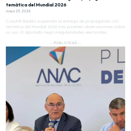
temática del Mundial 2026
mayo 23, 2026
Cuauhtli Badillo suspendió la entrega de propaganda con
temática del Mundial 2026 tras posibles observaciones sobre
su uso. El diputado negó irregularidades electorales.
― PUBLICIDAD ―