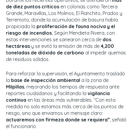
Durante los recientes operativos, se atendieron
más
de diez puntos críticos
en colonias como Tercera
Grande, Maravillas, Los Molinos, El Ranchito, Prados y
Terremoto, donde la acumulación de basura había
propiciado la
proliferación de fauna nociva y el
riesgo de incendios.
Según Mendieta Rivera, con
estas intervenciones se sanearon cerca de
dos
hectáreas
y se evitó la emisión de más de
4,200
toneladas de dióxido de carbono
al impedir quemas
de residuos sólidos.
Para reforzar la supervisión, el Ayuntamiento trasladó
la
base de inspección ambiental
a la zona de
Milpillas
, mejorando los tiempos de respuesta ante
reportes ciudadanos y facilitando la
vigilancia
continua
en las áreas más vulnerables. “Con esta
medida no solo estamos más cerca de los puntos de
riesgo, sino que enviamos un mensaje claro:
actuaremos con firmeza donde se requiera”
, señaló
el funcionario.