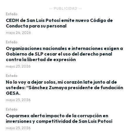
― PUBLICIDAD ―
Estado
CEDH de San Luis Potosí emite nuevo Código de
Conducta para su personal
mayo 24, 2026
Estado
Organizaciones nacionales e internaciones exigen a
Gobierno de SLP cesar el uso del derecho penal
contra la libertad de expresión
mayo 23, 2026
Estado
No lo voy a dejar solos, mi corazón late junto al de
ustedes: “Sánchez Zumaya presidente de fundación
GESA.
mayo 23, 2026
Estado
Coparmex alerta impacto de la corrupción en
inversiones y competitividad de San Luis Potosí
mayo 23, 2026