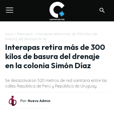
Inicio
Metropoli
Interapas retira más de 300 kilos de
basura del drenaje en la...
Interapas retira más de 300
kilos de basura del drenaje
en la colonia Simón Díaz
Se desazolvaron 520 metros de red sanitaria entre las
calles República de Perú y República de Uruguay.
Por:
Nuevo Admin