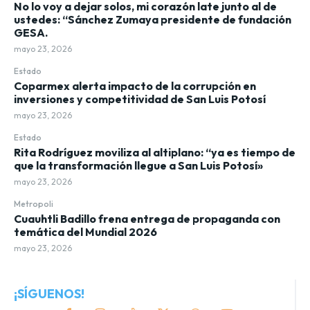
No lo voy a dejar solos, mi corazón late junto al de
ustedes: “Sánchez Zumaya presidente de fundación
GESA.
mayo 23, 2026
Estado
Coparmex alerta impacto de la corrupción en
inversiones y competitividad de San Luis Potosí
mayo 23, 2026
Estado
Rita Rodríguez moviliza al altiplano: “ya es tiempo de
que la transformación llegue a San Luis Potosí»
mayo 23, 2026
Metropoli
Cuauhtli Badillo frena entrega de propaganda con
temática del Mundial 2026
mayo 23, 2026
¡SÍGUENOS!