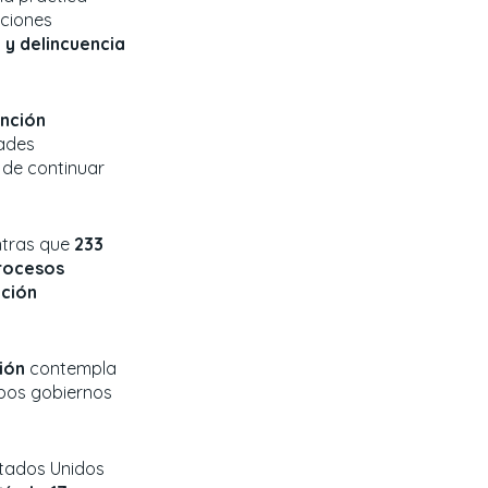
aciones
 y delincuencia
ención
ades
 de continuar
ntras que
233
rocesos
ción
ión
contempla
mbos gobiernos
stados Unidos