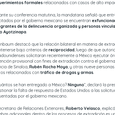
uerimientos formales
relacionados con casos de alto impa
ante su conferencia matutina, la mandataria señaló que entre
icitados por el gobierno mexicano se encuentran
exfuncionar
egrantes de la delincuencia organizada y personas vincul
o Ayotzinapa
.
inbaum destacó que la relación bilateral en materia de extr
tenerse bajo criterios de
reciprocidad
, luego de que autor
adounidenses solicitaran recientemente a México ejecutar ó
ención provisional con fines de extradición contra el gobern
ncia de Sinaloa,
Rubén Rocha Moya
, y otras nueve personas
itos relacionados con
tráfico de drogas y armas
.
uántos se han entregado a México?
Ninguno
”, declaró la pre
stionar la falta de respuesta de Estados Unidos a las solicit
sentadas por el gobierno mexicano.
secretario de Relaciones Exteriores,
Roberto Velasco
, explic
ebas adicionales dentro de los procesos de extradición es u