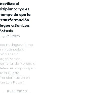
moviliza al
altiplano: “ya es
tiempo de que la
transformación
llegue a San Luis
Potosí»
mayo 23, 2026
Rita Rodríguez llamó
en Matehuala a
fortalecer la
organización
territorial de Morena y
defender los principios
de la Cuarta
Transformación en
San Luis Potosí.
― PUBLICIDAD ―