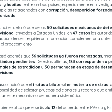
al y habitual
entre ambos países, especialmente en investig
plejas relacionadas con
corrupción, desaparición forzada
anizada
.
anciller detalló que de las
50 solicitudes mexicanas de det
visional
enviadas a Estados Unidos, en
47 casos
las autorid
adounidenses requirieron información complementaria antes
 el procedimiento.
cisó además que
36 solicitudes ya fueron rechazadas
, mie
tinúan pendientes
. De estas últimas,
183 corresponden a p
males de extradición
y
50 permanecen en etapa de deten
visional
.
asco indicó que el
tratado bilateral en materia de extradic
posibilidad de solicitar pruebas adicionales y recordó que a
ican este mecanismo de manera sistemática.
bién explicó que el
artículo 12
del acuerdo entre México y E