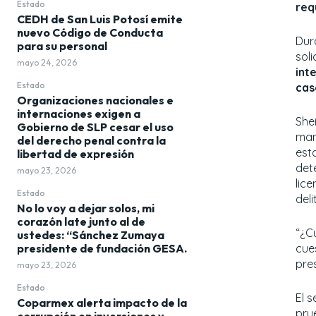
Estado
req
CEDH de San Luis Potosí emite
nuevo Código de Conducta
Dur
para su personal
sol
mayo 24, 2026
int
Estado
cas
Organizaciones nacionales e
internaciones exigen a
She
Gobierno de SLP cesar el uso
man
del derecho penal contra la
est
libertad de expresión
det
mayo 23, 2026
lice
Estado
del
No lo voy a dejar solos, mi
corazón late junto al de
“¿C
ustedes: “Sánchez Zumaya
presidente de fundación GESA.
cue
pre
mayo 23, 2026
Estado
El 
Coparmex alerta impacto de la
pru
corrupción en inversiones y