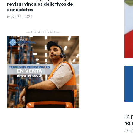
revisar vínculos delictivos de
candidatos
mayo 24, 2026
― PUBLICIDAD ―
La 
ha 
sol