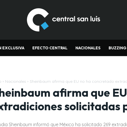
N EXCLUSIVA
EFECTO CENTRAL
NACIONALES
BUZZING
o
Nacionales
Sheinbaum afirma que EU no ha concretado extradic
heinbaum afirma que EU
xtradiciones solicitadas
udia Sheinbaum informó que México ha solicitado 269 extrad