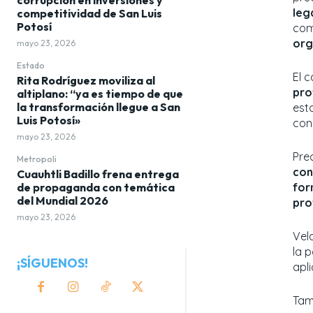
leg
competitividad de San Luis
Potosí
com
org
mayo 23, 2026
Estado
El c
Rita Rodríguez moviliza al
pro
altiplano: “ya es tiempo de que
la transformación llegue a San
est
Luis Potosí»
con
mayo 23, 2026
Pre
Metropoli
con
Cuauhtli Badillo frena entrega
de propaganda con temática
for
del Mundial 2026
pro
mayo 23, 2026
Vel
la 
¡SÍGUENOS!
apl
Tam