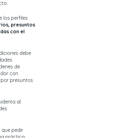
cto.
 los perfiles
ios, presuntos
adas con el
adiciones debe
idades
rdenes de
ador con
 por presuntos
sidenta al
udes
ó que pedir
na práctica