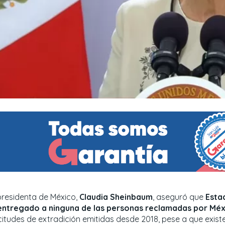
presidenta de México,
Claudia Sheinbaum
, aseguró que
Esta
entregado a ninguna de las personas reclamadas por Méx
icitudes de extradición emitidas desde 2018, pese a que exis