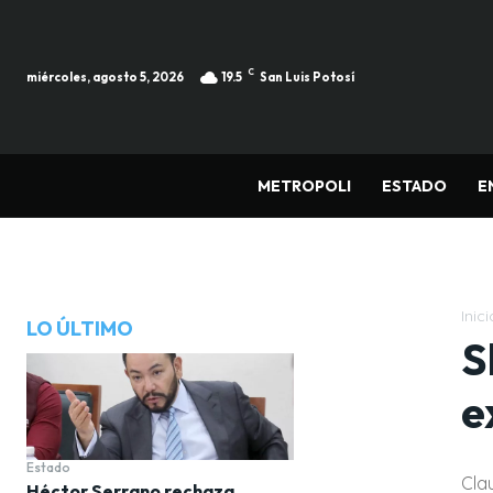
C
miércoles, agosto 5, 2026
19.5
San Luis Potosí
METROPOLI
ESTADO
E
Inici
LO ÚLTIMO
S
e
Estado
Cla
Héctor Serrano rechaza