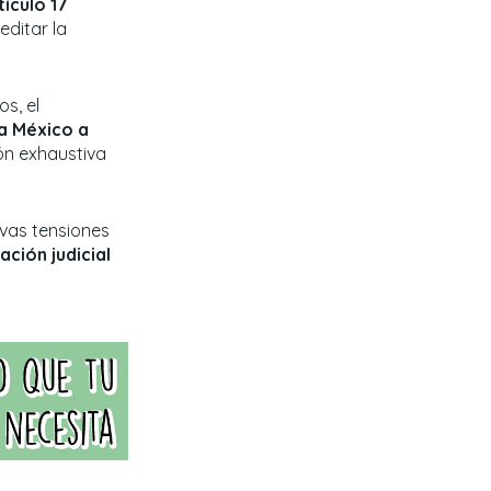
tículo 17
editar la
s, el
a México a
ión exhaustiva
vas tensiones
ción judicial