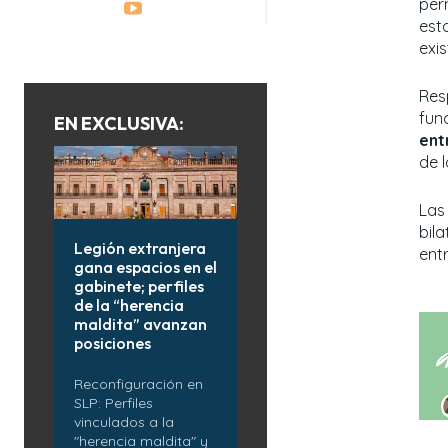
per
est
exi
Res
fun
EN EXCLUSIVA:
ent
de 
Las
bil
Legión extranjera
ent
gana espacios en el
gabinete; perfiles
de la “herencia
maldita” avanzan
posiciones
Reconfiguración en
SLP: Perfiles
vinculados a la
"herencia maldita" y