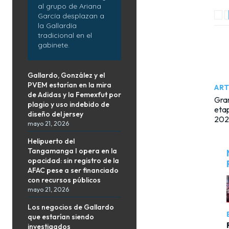
al grupo de Ariana
García desplazan a
la Gallardía
tradicional en el
gabinete.
Gallardo, González y el
PVEM estarían en la mira
ART
de Adidas y la Femexfut por
Gran
plagio y uso indebido de
etap
diseño del jersey
202
mayo 21, 2026
Helipuerto del
Tangamanga I opera en la
opacidad: sin registro de la
AFAC pese a ser financiado
con recursos públicos
mayo 21, 2026
Los negocios de Gallardo
que estarían siendo
investigados