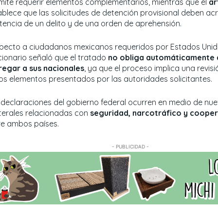
mite requerir elementos complementarios, mientras que el
ar
ablece que las solicitudes de detención provisional deben acr
stencia de un delito y de una orden de aprehensión.
pecto a ciudadanos mexicanos requeridos por Estados Unido
cionario señaló que el tratado
no obliga automáticamente 
regar a sus nacionales
, ya que el proceso implica una revis
los elementos presentados por las autoridades solicitantes.
 declaraciones del gobierno federal ocurren en medio de nue
aterales relacionadas con
seguridad, narcotráfico y coopera
re ambos países.
- PUBLICIDAD -