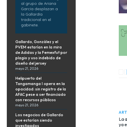
al grupo de Ariana
García desplazan a
la Gallardía
tradicional en el
gabinete.
Gallardo, González y el
PVEM estarían en la mira
de Adidas y la Femexfut por
plagio y uso indebido de
diseño del jersey
mayo 21, 2026
Helipuerto del
Tangamanga I opera en la
opacidad: sin registro de la
AFAC pese a ser financiado
con recursos públicos
mayo 21, 2026
ART
Los negocios de Gallardo
La a
que estarían siendo
ya e
investigados