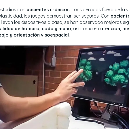
estudios con
pacientes crónicos
, considerados fuera de la
plasticidad, los juegos demuestran ser seguros. Con
pacient
 llevan los dispositivos a casa, se han observado mejoras sig
ilidad de hombro, codo y mano
, así como en
atención, m
bajo y orientación visoespacial
.