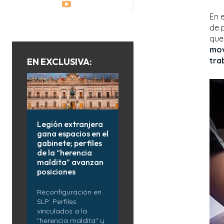
En 
de 
que
mov
tra
EN EXCLUSIVA:
Legión extranjera
gana espacios en el
gabinete; perfiles
de la “herencia
maldita” avanzan
posiciones
Reconfiguración en
SLP: Perfiles
vinculados a la
"herencia maldita" y