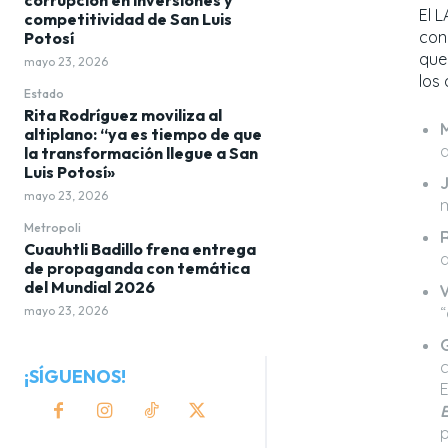
El 
competitividad de San Luis
con
Potosí
que
mayo 23, 2026
los
Estado
Rita Rodríguez moviliza al
altiplano: “ya es tiempo de que
d
la transformación llegue a San
Luis Potosí»
mayo 23, 2026
m
Metropoli
R
Cuauhtli Badillo frena entrega
d
de propaganda con temática
del Mundial 2026
V
“
mayo 23, 2026
c
¡SÍGUENOS!
E
p