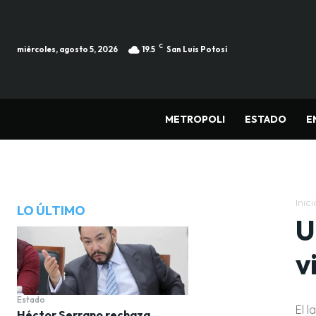
C
miércoles, agosto 5, 2026
19.5
San Luis Potosí
METROPOLI
ESTADO
E
Inici
LO ÚLTIMO
U
v
Estado
El 
Héctor Serrano rechaza