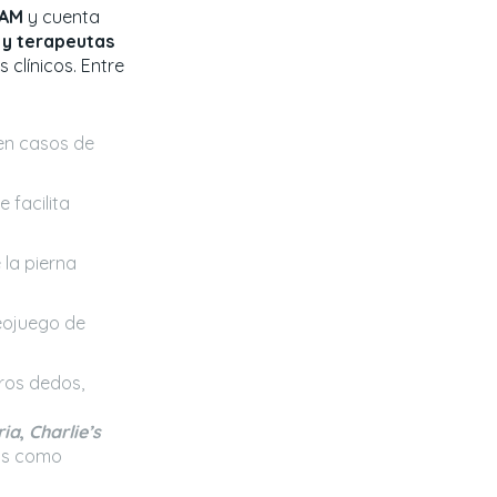
NAM
y cuenta
s y terapeutas
clínicos. Entre
en casos de
 facilita
 la pierna
eojuego de
tros dedos,
ria
,
Charlie’s
eas como