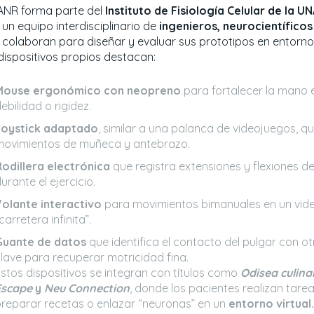
LANR forma parte del
Instituto de Fisiología Celular de la U
 un equipo interdisciplinario de
ingenieros, neurocientífico
 colaboran para diseñar y evaluar sus prototipos en entornos 
 dispositivos propios destacan:
Mouse ergonómico con neopreno
para fortalecer la mano 
ebilidad o rigidez.
Joystick adaptado
, similar a una palanca de videojuegos, que
ovimientos de muñeca y antebrazo.
odillera electrónica
que registra extensiones y flexiones de
urante el ejercicio.
olante interactivo
para movimientos bimanuales en un vid
carretera infinita”.
Guante de datos
que identifica el contacto del pulgar con o
lave para recuperar motricidad fina.
stos dispositivos se integran con títulos como
Odisea culina
Escape
y
Neu Connection
, donde los pacientes realizan tar
reparar recetas o enlazar “neuronas” en un
entorno virtual.