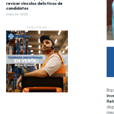
revisar vínculos delictivos de
candidatos
mayo 24, 2026
― PUBLICIDAD ―
Baj
Inv
Reh
dis
med