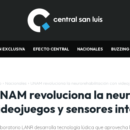
N EXCLUSIVA
EFECTO CENTRAL
NACIONALES
BUZZING
o
Nacionales
UNAM revoluciona la neurorehabilitación con videoj
NAM revoluciona la neur
ideojuegos y sensores int
laboratorio LANR desarrolla tecnología lúdica que aprovecha 