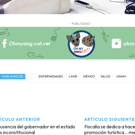
- PUBLICIDAD -
HABLAMOS DE
ENFERMEDADES
LANR
MÉXICO
SALUD
UNAM
ÍCULO ANTERIOR
ARTÍCULO SIGUIENTE
usencia del gobernador en el estado
Fiscalía se dedica a hac
s inconstitucional
promoción turística… mi