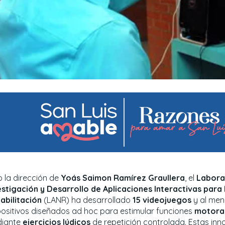
o la dirección de
Yoás Saimon Ramírez Graullera
, el
Labora
estigación y Desarrollo de Aplicaciones Interactivas para
abilitación
(LANR) ha desarrollado
15 videojuegos
y al men
positivos diseñados ad hoc para estimular funciones
motoras
iante
ejercicios lúdicos
de repetición controlada. Estas inn