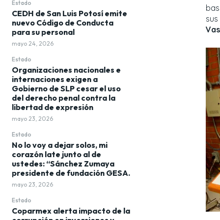
Estado
bas
CEDH de San Luis Potosí emite
sus
nuevo Código de Conducta
Vas
para su personal
mayo 24, 2026
Estado
Organizaciones nacionales e
internaciones exigen a
Gobierno de SLP cesar el uso
del derecho penal contra la
libertad de expresión
mayo 23, 2026
Estado
No lo voy a dejar solos, mi
corazón late junto al de
ustedes: “Sánchez Zumaya
presidente de fundación GESA.
mayo 23, 2026
Estado
Coparmex alerta impacto de la
corrupción en inversiones y