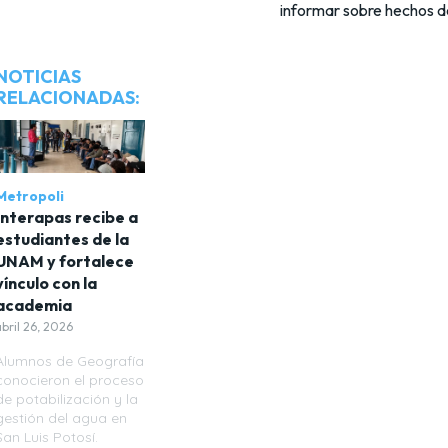
informar sobre hechos de
NOTICIAS
RELACIONADAS:
Metropoli
Interapas recibe a
estudiantes de la
UNAM y fortalece
vínculo con la
academia
abril 26, 2026
Alumnos de Geografía
conocieron el proceso
de potabilización y la
gestión del agua en
San Luis Potosí.