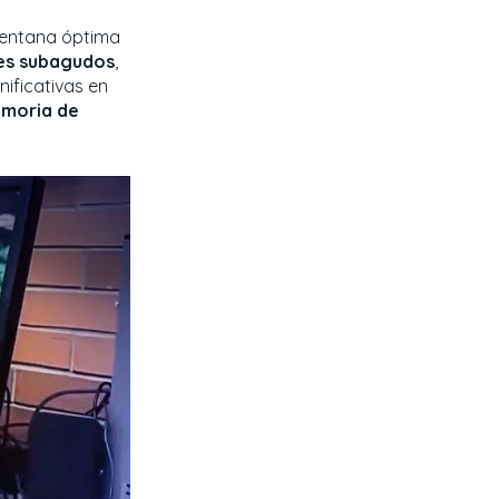
 ventana óptima
es subagudos
,
nificativas en
emoria de