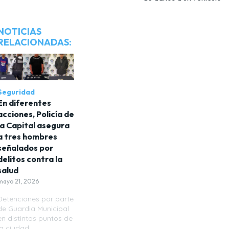
NOTICIAS
RELACIONADAS:
Seguridad
En diferentes
acciones, Policía de
la Capital asegura
a tres hombres
señalados por
delitos contra la
salud
mayo 21, 2026
Detenciones por parte
de Guardia Municipal
en distintos puntos de
la ciudad