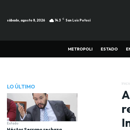
C
sábado, agosto 8, 2026
14.3
San Luis Potosí
METROPOLI
ESTADO
E
Inici
LO ÚLTIMO
A
r
I
Estado
Héctor Serrano rechaza