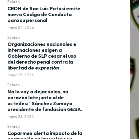
Estado
CEDH de San Luis Potosí emite
nuevo Código de Conducta
para su personal
mayo 24, 2026
Estado
Organizaciones nacionales e
internaciones exigen a
Gobierno de SLP cesar el uso
del derecho penal contra la
libertad de expresión
mayo 23, 2026
Estado
No lo voy a dejar solos, mi
corazón late junto al de
ustedes: “Sánchez Zumaya
presidente de fundación GESA.
mayo 23, 2026
Estado
Coparmex alerta impacto de la
corrupción en inversiones y