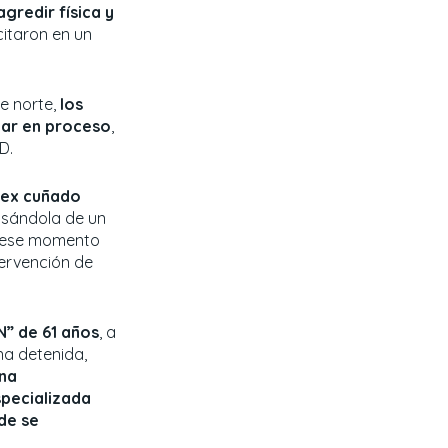
gredir física y
citaron en un
e norte,
los
iar en proceso
,
D.
 ex cuñado
usándola de un
n ese momento
tervención de
N” de 61 años
, a
na detenida,
una
specializada
nde se