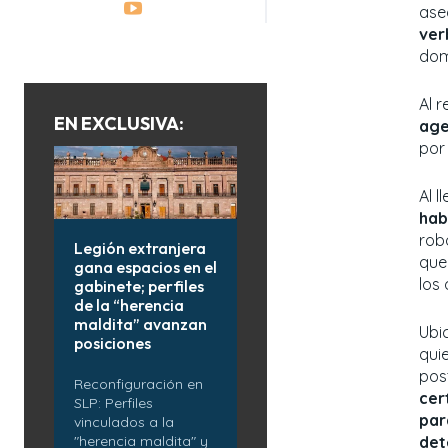
ase
ver
domi
Al r
EN EXCLUSIVA:
age
por
Al l
hab
rob
Legión extranjera
que 
gana espacios en el
los
gabinete; perfiles
de la “herencia
maldita” avanzan
Ubi
posiciones
qui
pos
Reconfiguración en
cer
SLP: Perfiles
par
vinculados a la
det
"herencia maldita" y