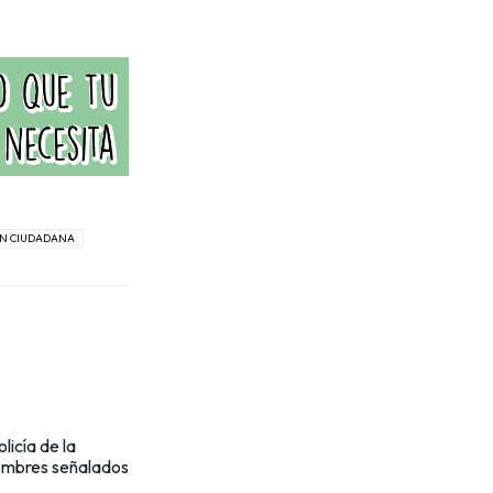
ÓN CIUDADANA
licía de la
ombres señalados