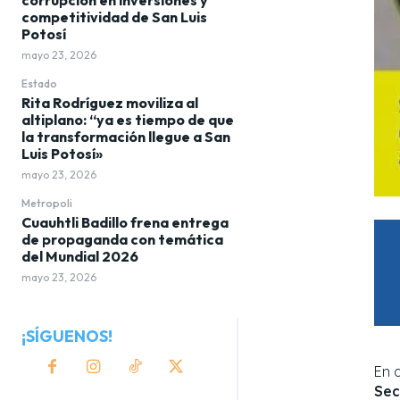
competitividad de San Luis
Potosí
mayo 23, 2026
Estado
Rita Rodríguez moviliza al
altiplano: “ya es tiempo de que
la transformación llegue a San
Luis Potosí»
mayo 23, 2026
Metropoli
Cuauhtli Badillo frena entrega
de propaganda con temática
del Mundial 2026
mayo 23, 2026
¡SÍGUENOS!
En 
Sec