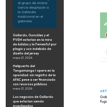
al grupo de Ariana
García desplazan a
la Gallardía
tradicional en el
gabinete.
Gallardo, González y el
PVEM estarían en la mira
de Adidas y la Femexfut por
plagio y uso indebido de
diseño del jersey
mayo 21, 2026
Helipuerto del
Tangamanga I opera en la
opacidad: sin registro de la
AFAC pese a ser financiado
con recursos públicos
mayo 21, 2026
ART
Gobi
Los negocios de Gallardo
fuga
que estarían siendo
investigados