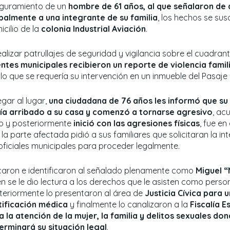
guramiento de un
hombre de 61 años, al que señalaron de a
balmente a una integrante de su familia
, los hechos se sus
cilio de la
colonia Industrial Aviación
.
ealizar patrullajes de seguridad y vigilancia sobre el cuadrant
ntes municipales recibieron un reporte de violencia famil
 lo que se requería su intervención en un inmueble del Pasaje 
legar al lugar,
una ciudadana de 76 años les informó que su
ía arribado a su casa y comenzó a tornarse agresivo
, ac
o y posteriormente
inició con las agresiones físicas
, fue e
la parte afectada pidió a sus familiares que solicitaran la in
 oficiales municipales para proceder legalmente.
caron e identificaron al señalado plenamente como
Miguel “
en se le dio lectura a los derechos que le asisten como perso
teriormente lo presentaron al área de
Justicia Cívica para 
tificación médica
y finalmente lo canalizaron a la
Fiscalía E
a la atención de la mujer, la familia y delitos sexuales do
erminará su situación legal
.