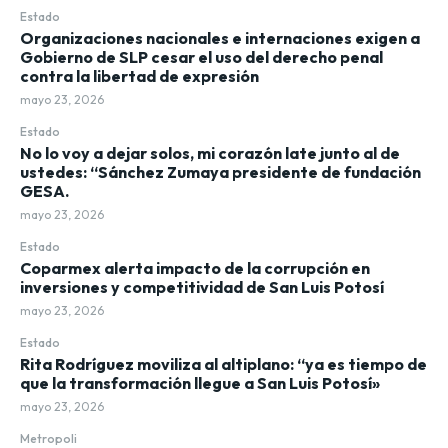
Estado
Organizaciones nacionales e internaciones exigen a
Gobierno de SLP cesar el uso del derecho penal
contra la libertad de expresión
mayo 23, 2026
Estado
No lo voy a dejar solos, mi corazón late junto al de
ustedes: “Sánchez Zumaya presidente de fundación
GESA.
mayo 23, 2026
Estado
Coparmex alerta impacto de la corrupción en
inversiones y competitividad de San Luis Potosí
mayo 23, 2026
Estado
Rita Rodríguez moviliza al altiplano: “ya es tiempo de
que la transformación llegue a San Luis Potosí»
mayo 23, 2026
Metropoli