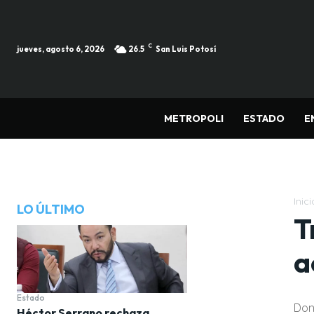
C
jueves, agosto 6, 2026
26.5
San Luis Potosí
METROPOLI
ESTADO
E
Inici
LO ÚLTIMO
T
a
Estado
Don
Héctor Serrano rechaza