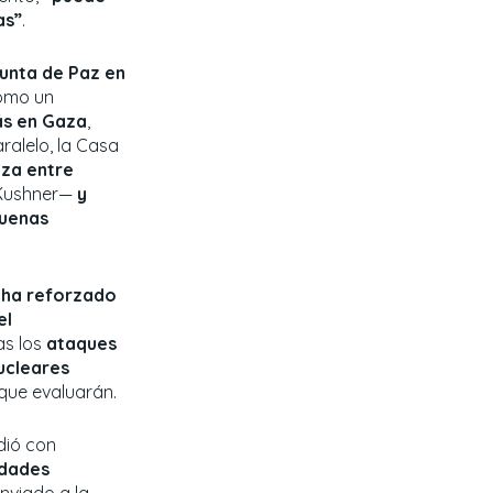
as”
.
unta de Paz en
como un
más en Gaza
,
ralelo, la Casa
iza entre
 Kushner—
y
uenas
ha reforzado
el
as los
ataques
ucleares
que evaluarán.
dió con
idades
nviado a la