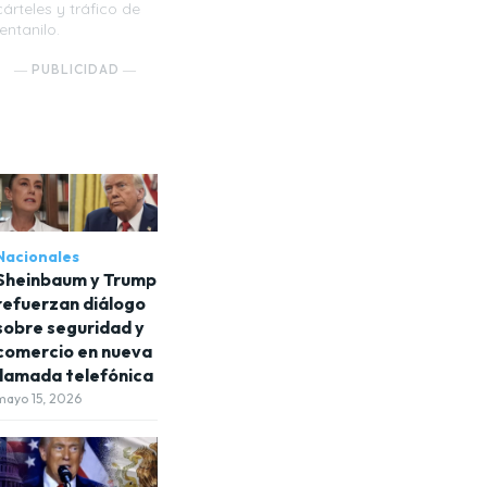
cárteles y tráfico de
fentanilo.
― PUBLICIDAD ―
Nacionales
Sheinbaum y Trump
refuerzan diálogo
sobre seguridad y
comercio en nueva
llamada telefónica
mayo 15, 2026