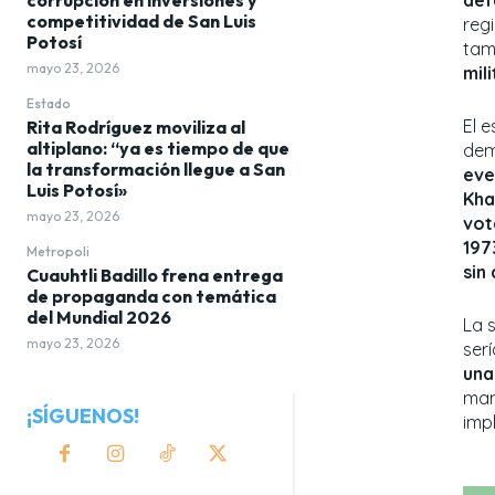
competitividad de San Luis
reg
Potosí
tam
mayo 23, 2026
mil
Estado
El 
Rita Rodríguez moviliza al
altiplano: “ya es tiempo de que
dem
la transformación llegue a San
eve
Luis Potosí»
Kha
mayo 23, 2026
vot
197
Metropoli
sin 
Cuauhtli Badillo frena entrega
de propaganda con temática
del Mundial 2026
La 
mayo 23, 2026
ser
una
man
¡SÍGUENOS!
impl