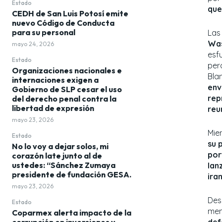
Estado
que
CEDH de San Luis Potosí emite
nuevo Código de Conducta
para su personal
Las
Was
mayo 24, 2026
esf
Estado
per
Organizaciones nacionales e
Bla
internaciones exigen a
env
Gobierno de SLP cesar el uso
rep
del derecho penal contra la
libertad de expresión
reu
mayo 23, 2026
Mie
Estado
su 
No lo voy a dejar solos, mi
por
corazón late junto al de
ustedes: “Sánchez Zumaya
lan
presidente de fundación GESA.
ira
mayo 23, 2026
De
Estado
men
Coparmex alerta impacto de la
def
corrupción en inversiones y