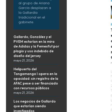
al grupo de Ariana
García desplazan a
la Gallardía
tradicional en el
gabinete.
Gallardo, González y el
PVEM estarían en la mira
de Adidas y la Femexfut por
plagio y uso indebido de
diseño del jersey
mayo 21, 2026
Helipuerto del
Tangamanga I opera en la
opacidad: sin registro de la
AFAC pese a ser financiado
con recursos públicos
mayo 21, 2026
Los negocios de Gallardo
que estarían siendo
investigados