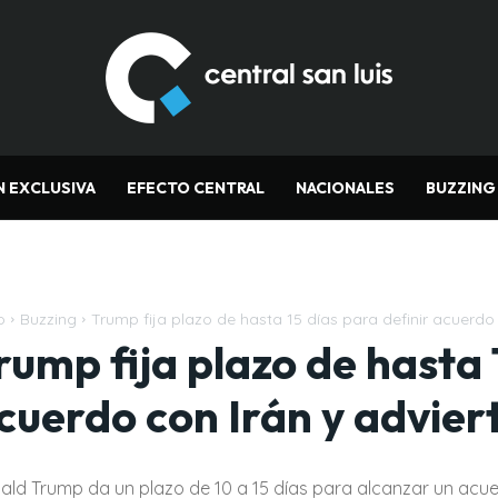
N EXCLUSIVA
EFECTO CENTRAL
NACIONALES
BUZZING
o
Buzzing
Trump fija plazo de hasta 15 días para definir acuerdo c
rump fija plazo de hasta 
cuerdo con Irán y adviert
ald Trump da un plazo de 10 a 15 días para alcanzar un acue