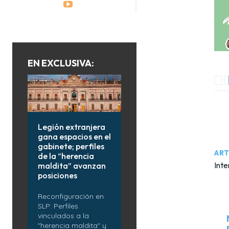
EN EXCLUSIVA:
Legión extranjera
gana espacios en el
gabinete; perfiles
ART
de la “herencia
Inte
maldita” avanzan
posiciones
Reconfiguración en
SLP: Perfiles
vinculados a la
"herencia maldita" y