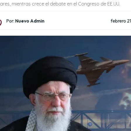
itares, mientras crece el debate en el Congreso de EE.UU.
febrero 2
Por:
Nuevo Admin