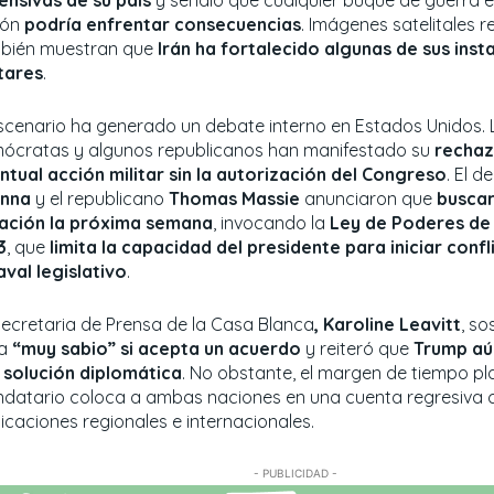
ión
podría enfrentar consecuencias
. Imágenes satelitales r
bién muestran que
Irán ha fortalecido algunas de sus inst
itares
.
escenario ha generado un debate interno en Estados Unidos. 
ócratas y algunos republicanos han manifestado su
rechaz
ntual acción militar sin la autorización del Congreso
. El 
nna
y el republicano
Thomas Massie
anunciaron que
buscar
ación la próxima semana
, invocando la
Ley de Poderes de
3
, que
limita la capacidad del presidente para iniciar con
aval legislativo
.
secretaria de Prensa de la Casa Blanca
, Karoline Leavitt
, so
ía
“muy sabio” si acepta un acuerdo
y reiteró que
Trump aú
 solución diplomática
. No obstante, el margen de tiempo pl
datario coloca a ambas naciones en una cuenta regresiva 
icaciones regionales e internacionales.
- PUBLICIDAD -