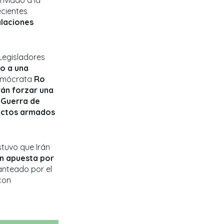
ecientes
alaciones
Legisladores
o a una
demócrata
Ro
án forzar una
 Guerra de
flictos armados
stuvo que Irán
n apuesta por
anteado por el
con