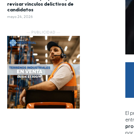
revisar vínculos delictivos de
candidatos
mayo 24, 2026
― PUBLICIDAD ―
El 
entr
pro
por