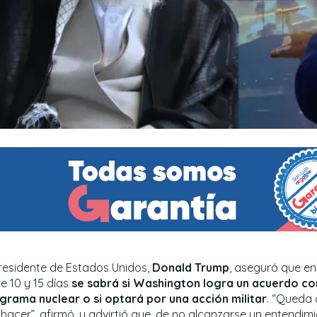
presidente de Estados Unidos,
Donald Trump
, aseguró que en
e 10 y 15 días
se sabrá si Washington logra un acuerdo con
grama nuclear o si optará por una acción militar
. “Queda 
 hacer”, afirmó, y advirtió que, de no alcanzarse un entendim