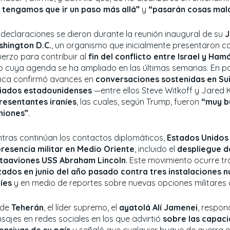
 tengamos que ir un paso más allá”
y
“pasarán cosas mal
 declaraciones se dieron durante la reunión inaugural de su
J
hington D.C.
, un organismo que inicialmente presentaron 
uerzo para contribuir al
fin del conflicto entre Israel y Ha
o cuya agenda se ha ampliado en las últimas semanas. En pa
nca confirmó avances en
conversaciones sostenidas en Su
iados estadounidenses
—entre ellos Steve Witkoff y Jared
resentantes iraníes
, las cuales, según Trump, fueron
“muy b
niones”
.
ntras continúan los contactos diplomáticos,
Estados Unidos
presencia militar en Medio Oriente
, incluido el
despliegue d
taaviones USS Abraham Lincoln
. Este movimiento ocurre tr
zados en junio del año pasado contra tres instalaciones n
níes
y en medio de reportes sobre nuevas opciones militares 
sde
Teherán
, el líder supremo, el
ayatolá Alí Jamenei
, respon
sajes en redes sociales en los que advirtió
sobre las capac
ensivas de su país
y señaló que cualquier buque de guerra e