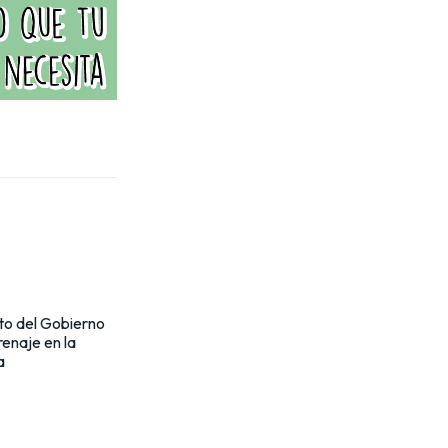
to del Gobierno
renaje en la
a