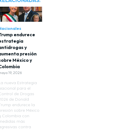
RELACIONADAS:
Nacionales
Trump endurece
estrategia
antidrogas y
aumenta presión
sobre México y
Colombia
mayo 19, 2026
La nueva Estrategia
Nacional para el
Control de Drogas
2026 de Donald
Trump endurece la
presión sobre México
y Colombia con
medidas más
agresivas contra