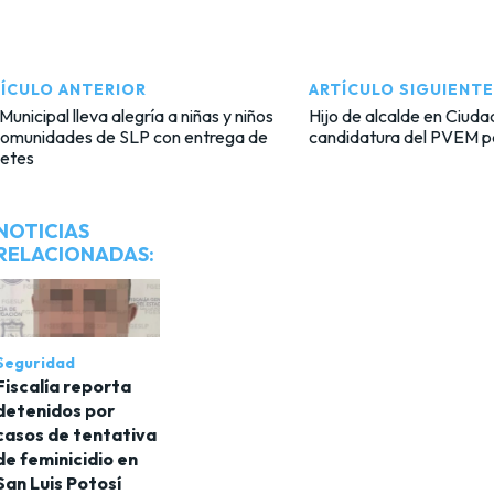
ÍCULO ANTERIOR
ARTÍCULO SIGUIENTE
Municipal lleva alegría a niñas y niños
Hijo de alcalde en Ciuda
comunidades de SLP con entrega de
candidatura del PVEM 
uetes
NOTICIAS
RELACIONADAS:
Seguridad
Fiscalía reporta
detenidos por
casos de tentativa
de feminicidio en
San Luis Potosí