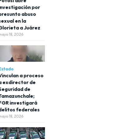
Potosí abre
investigación por
presunto abuso
sexual en la
Glorieta a Juárez
mayo 18, 2026
Estado
Vinculan a proceso
a exdirector de
Seguridad de
Tamazunchale;
FGR investigará
delitos federales
mayo 18, 2026