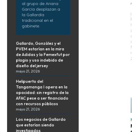
al grupo de Ariana
García desplazan a
la Gallardía
tradicional en el
gabinete.
Gallardo, González y el
PVEM estarían en la mira
de Adidas y la Femexfut por
plagio y uso indebido de
diseño del jersey
mayo 21, 2026
Helipuerto del
Tangamanga I opera en la
opacidad: sin registro de la
AFAC pese a ser financiado
con recursos públicos
mayo 21, 2026
Los negocios de Gallardo
que estarían siendo
investigados