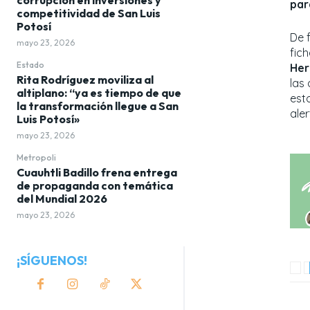
par
competitividad de San Luis
Potosí
​De 
mayo 23, 2026
fic
Estado
Her
Rita Rodríguez moviliza al
las
altiplano: “ya es tiempo de que
est
la transformación llegue a San
aler
Luis Potosí»
mayo 23, 2026
Metropoli
Cuauhtli Badillo frena entrega
de propaganda con temática
del Mundial 2026
mayo 23, 2026
¡SÍGUENOS!