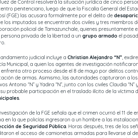
Juez de Control resolverá la situación jurídica de cinco pers
entro penitenciario, luego de que la Fiscalía General del Est
osí (FGE) las acusara formalmente por el delito de
desaparic
re los imputados se encuentran dos civiles y tres miembros d
poración policial de Tamazunchale, quienes presuntamente 
 persona privada de la libertad a un
grupo armado
el pasa
ro.
mandamiento judicial incluye a
Christian Alejandro “N”
, exdir
cía Municipal, a quien los agentes de investigación notificaron
 enfrenta otro proceso desde el 8 de mayo por delitos contra
tación de armas. Asimismo, las autoridades capturaron a los 
vos Antonio “N” y Yadira “N”, junto con los civiles Claudia “N” 
su probable participación en el traslado ilícito de la víctima
icipales
.
investigación de la FGE señala que el crimen ocurrió el 11 de 
ha en la que policías ingresaron a un hombre a las instalacion
ección de Seguridad Pública
. Horas después, tres de los se
ilitaron el acceso de camionetas armadas para llevarse al de