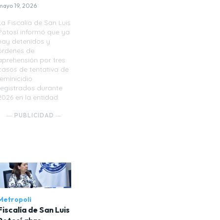
mayo 19, 2026
La Fiscalía de San Luis
Potosí informó que ya
hay detenidos y
órdenes de
aprehensión por tres
casos de tentativa de
feminicidio
registrados durante
2026 en la entidad.
― PUBLICIDAD ―
Metropoli
Fiscalía de San Luis