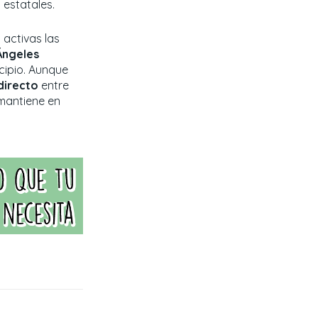
estatales.
 activas las
Ángeles
cipio. Aunque
directo
entre
 mantiene en