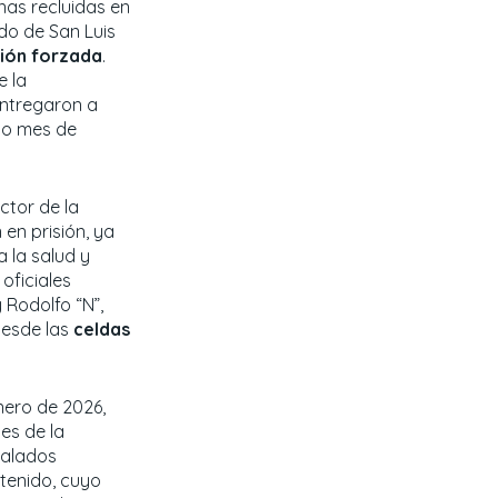
onas recluidas en
ado de San Luis
ión forzada
.
e la
entregaron a
do mes de
ector de la
 en prisión, ya
 la salud y
oficiales
y Rodolfo “N”,
 desde las
celdas
enero de 2026,
es de la
ñalados
tenido, cuyo