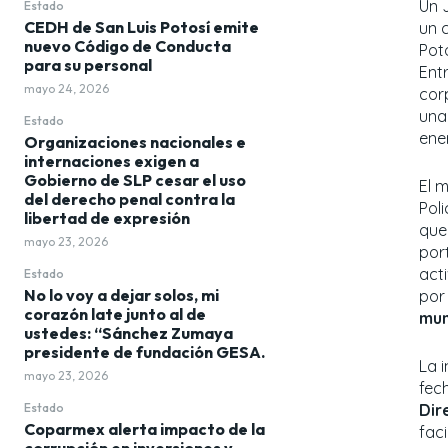
​Un 
Estado
CEDH de San Luis Potosí emite
un c
nuevo Código de Conducta
Pot
para su personal
Ent
mayo 24, 2026
cor
una
Estado
ene
Organizaciones nacionales e
internaciones exigen a
Gobierno de SLP cesar el uso
​El 
del derecho penal contra la
Poli
libertad de expresión
que
mayo 23, 2026
por
acti
Estado
No lo voy a dejar solos, mi
por 
corazón late junto al de
mun
ustedes: “Sánchez Zumaya
presidente de fundación GESA.
​La 
mayo 23, 2026
fec
Estado
Dir
Coparmex alerta impacto de la
fac
corrupción en inversiones y