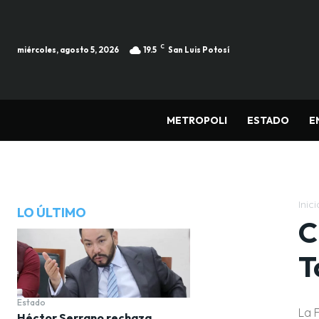
C
miércoles, agosto 5, 2026
19.5
San Luis Potosí
METROPOLI
ESTADO
E
Inici
LO ÚLTIMO
C
T
Estado
La 
Héctor Serrano rechaza