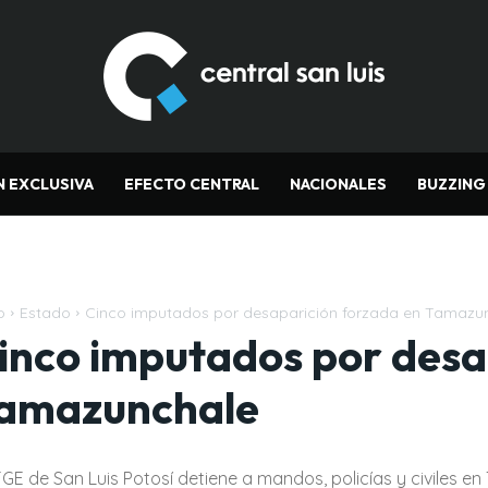
N EXCLUSIVA
EFECTO CENTRAL
NACIONALES
BUZZING
o
Estado
Cinco imputados por desaparición forzada en Tamazu
inco imputados por desa
amazunchale
FGE de San Luis Potosí detiene a mandos, policías y civiles 