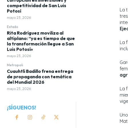
competitividad de San Luis
La 
Potosí
tre
mayo 23, 2026
int
Estado
Eje
Rita Rodríguez moviliza al
altiplano: “ya es tiempo de que
La f
la transformación llegue a San
incl
Luis Potosí»
mayo 23, 2026
Gar
Metropoli
fem
Cuauhtli Badillo frena entrega
agr
de propaganda con temática
del Mundial 2026
La 
mayo 23, 2026
mie
vige
¡SÍGUENOS!
Uno
Mat