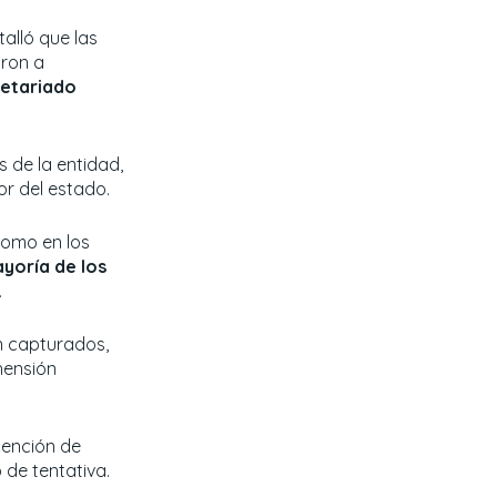
talló que las
aron a
etariado
s de la entidad,
or del estado.
como en los
ayoría de los
.
n capturados,
hensión
tención de
 de tentativa.