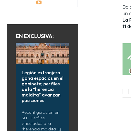
De 
un 
La 
11 d
EN EXCLUSIVA:
Legión extranjera
gana espacios en el
gabinete; perfiles
de la “herencia
maldita” avanzan
posiciones
Reconfiguración en
SLP: Perfiles
vinculados a la
"herencia maldita" y