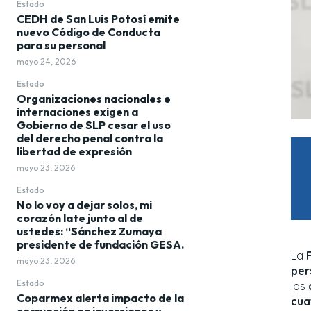
Estado
CEDH de San Luis Potosí emite
nuevo Código de Conducta
para su personal
mayo 24, 2026
Estado
Organizaciones nacionales e
internaciones exigen a
Gobierno de SLP cesar el uso
del derecho penal contra la
libertad de expresión
mayo 23, 2026
Estado
No lo voy a dejar solos, mi
corazón late junto al de
ustedes: “Sánchez Zumaya
presidente de fundación GESA.
La
mayo 23, 2026
per
Estado
los
Coparmex alerta impacto de la
cua
corrupción en inversiones y