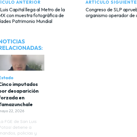
ÍCULO ANTERIOR
ARTÍCULO SIGUIENTE
Luis Capital llega al Metro de la
Congreso de SLP aprueba
X con muestra fotográfica de
organismo operador de 
dades Patrimonio Mundial
NOTICIAS
RELACIONADAS:
Estado
Cinco imputados
por desaparición
forzada en
Tamazunchale
mayo 22, 2026
La FGE de San Luis
Potosí detiene a
mandos, policías y