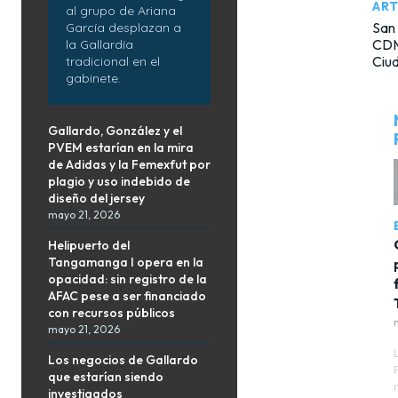
ART
al grupo de Ariana
San 
García desplazan a
CDM
la Gallardía
Ciu
tradicional en el
gabinete.
Gallardo, González y el
PVEM estarían en la mira
de Adidas y la Femexfut por
plagio y uso indebido de
diseño del jersey
mayo 21, 2026
Helipuerto del
Tangamanga I opera en la
opacidad: sin registro de la
AFAC pese a ser financiado
con recursos públicos
mayo 21, 2026
Los negocios de Gallardo
que estarían siendo
investigados