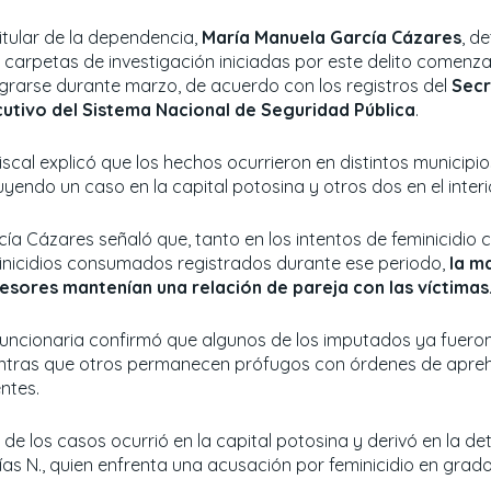
titular de la dependencia,
María Manuela García Cázares
, de
s carpetas de investigación iniciadas por este delito comenz
egrarse durante marzo, de acuerdo con los registros del
Secr
cutivo del Sistema Nacional de Seguridad Pública
.
iscal explicó que los hechos ocurrieron en distintos municipio
uyendo un caso en la capital potosina y otros dos en el interi
cía Cázares señaló que, tanto en los intentos de feminicidio 
inicidios consumados registrados durante ese periodo,
la m
esores mantenían una relación de pareja con las víctimas
funcionaria confirmó que algunos de los imputados ya fuero
ntras que otros permanecen prófugos con órdenes de apre
ntes.
 de los casos ocurrió en la capital potosina y derivó en la de
ías N., quien enfrenta una acusación por feminicidio en grado