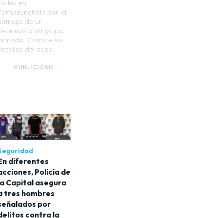
civiles en
Tamazunchale por la
entrega de un
detenido a un grupo
armado. Conoce los
detalles del caso.
― PUBLICIDAD ―
Seguridad
En diferentes
acciones, Policía de
la Capital asegura
a tres hombres
señalados por
delitos contra la