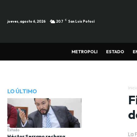
C
jueves, agosto 6, 2026
20.7
San Luis Potosí
METROPOLI
ESTADO
E
Inici
LO ÚLTIMO
F
d
Estado
La 
Héctor Serrano rechaza