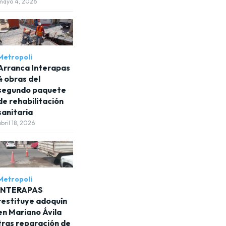
mayo 4, 2026
Metropoli
Arranca Interapas
4 obras del
segundo paquete
de rehabilitación
sanitaria
abril 18, 2026
Metropoli
INTERAPAS
restituye adoquín
en Mariano Ávila
tras reparación de