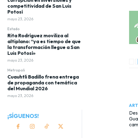
competitividad de San Luis
Potosí
mayo 23, 2026
Estado
Rita Rodríguez moviliza al
altiplano: “ya es tiempo de que
la transformación llegue a San
Luis Potosí»
mayo 23, 2026
Metropoli
Cuauhtli Badillo frena entrega
de propaganda con temática
del Mundial 2026
mayo 23, 2026
ART
Desc
¡SÍGUENOS!
Guad
cam