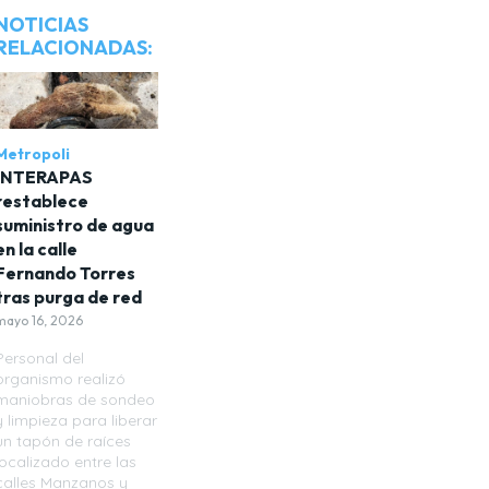
NOTICIAS
RELACIONADAS:
Metropoli
INTERAPAS
restablece
suministro de agua
en la calle
Fernando Torres
tras purga de red
mayo 16, 2026
Personal del
organismo realizó
maniobras de sondeo
y limpieza para liberar
un tapón de raíces
localizado entre las
calles Manzanos y