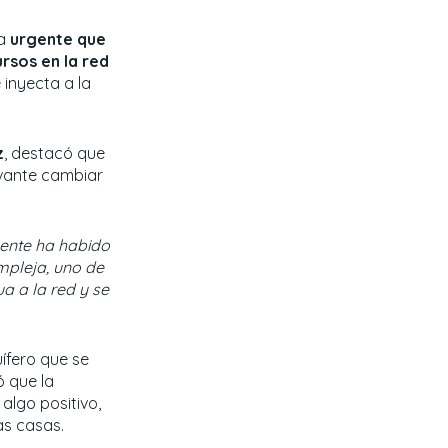
ra
urgente que
ursos en la red
 inyecta a la
z
, destacó que
evante cambiar
mente ha habido
mpleja, uno de
a a la red y se
ífero que se
ó que la
 algo positivo,
as casas.