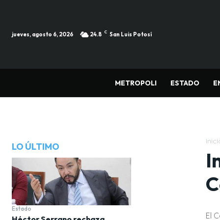
C
jueves, agosto 6, 2026
24.8
San Luis Potosí
METROPOLI
ESTADO
E
Inici
LO ÚLTIMO
I
C
Estado
El 
Héctor Serrano rechaza