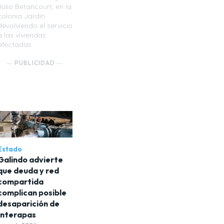
Julio Betancourt, en la
colonia Jardín
devolviendo el servicio
a las viviendas
afectadas.
― PUBLICIDAD ―
Estado
Galindo advierte
que deuda y red
compartida
complican posible
desaparición de
Interapas