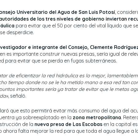
onsejo Universitario del Agua de San Luis Potosí
, conside
 autoridades de los tres niveles de gobierno inviertan rec
ráulica
para evitar que el 50 por ciento del vital líquido que se
 se desperdicie.
nvestigador e integrante del Consejo, Clemente Rodrígue
bien es importante construir nuevas presas, sería igual de rel
red para evitar que se pierda en fugas subterráneas.
atar de eficientizar la red hidráulica es lo mejor, lamentable
ho tiempo donde no se le ha metido mano a esa red tan co
 puntos importantes sería ya tratar de evitar que le metas agu
da»,
señaló.
laró que esto permitirá evitar más consumo del agua del acu
uentra ya sobreexplotado en la
zona metropolitana
. Reiter
strucción de la
nueva presa de Las Escobas
en la capital es
o ahora falta mejorar la red para que toda el agua llegue a l