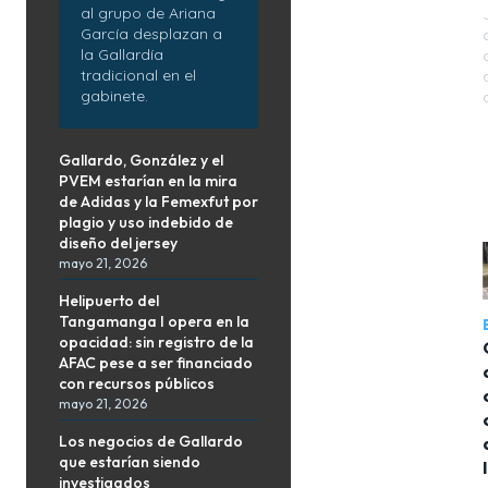
al grupo de Ariana
García desplazan a
la Gallardía
tradicional en el
gabinete.
Gallardo, González y el
PVEM estarían en la mira
de Adidas y la Femexfut por
plagio y uso indebido de
diseño del jersey
mayo 21, 2026
Helipuerto del
Tangamanga I opera en la
opacidad: sin registro de la
AFAC pese a ser financiado
con recursos públicos
mayo 21, 2026
Los negocios de Gallardo
que estarían siendo
investigados