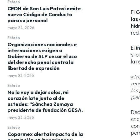
Estado
CEDH de San Luis Potosí emite
El
C
nuevo Código de Conducta
las
para su personal
hid
mayo 24, 2026
red
Estado
Organizaciones nacionales e
El
i
internaciones exigen a
si 
Gobierno de SLP cesar el uso
la 
del derecho penal contra la
libertad de expresión
mayo 23, 2026
«Tr
muc
Estado
los
No lo voy a dejar solos, mi
pier
corazón late junto al de
ustedes: “Sánchez Zumaya
presidente de fundación GESA.
Dec
mayo 23, 2026
enc
con
Estado
per
Coparmex alerta impacto de la
corrupción en inversiones y