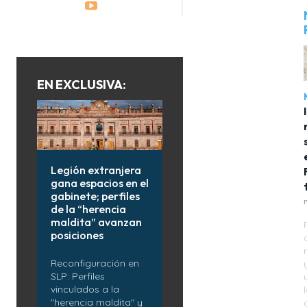
EN EXCLUSIVA:
Legión extranjera
gana espacios en el
gabinete; perfiles
de la “herencia
maldita” avanzan
posiciones
Reconfiguración en
SLP: Perfiles
vinculados a la
"herencia maldita" y