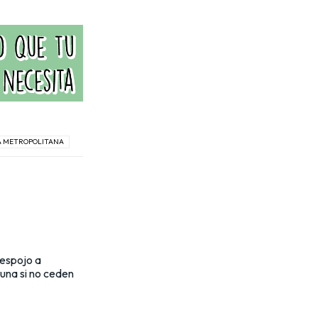
 METROPOLITANA
espojo a
Luna si no ceden