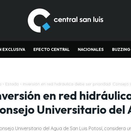
N EXCLUSIVA
EFECTO CENTRAL
NACIONALES
BUZZING
o
Estado
Inversión en red hidráulica debe ser prioridad: Consejo 
nversión en red hidráulic
onsejo Universitario del
Consejo Universitario del Agua de San Luis Potosí, considera u