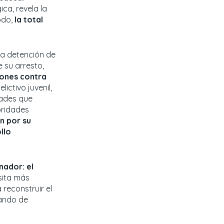
ca, revela la
odo,
la total
 la detención de
 su arresto,
iones contra
lictivo juvenil,
dades que
oridades
an por su
llo
nador: el
sita más
 reconstruir el
nando de