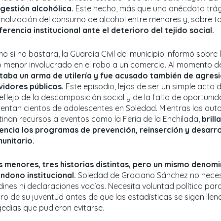
gestión alcohólica.
Este hecho, más que una anécdota trági
malización del consumo de alcohol entre menores y, sobre t
iferencia institucional ante el deterioro del tejido social.
o si no bastara, la Guardia Civil del municipio informó sobre
o menor involucrado en el robo a un comercio. Al momento de
taba un arma de utilería y fue acusado también de agres
vidores públicos.
Este episodio, lejos de ser un simple acto de
reflejo de la descomposición social y de la falta de oportuni
rentan cientos de adolescentes en Soledad. Mientras las aut
tinan recursos a eventos como la Feria de la Enchilada,
brill
encia los programas de prevención, reinserción y desarro
unitario.
s menores, tres historias distintas, pero un mismo denomi
ndono institucional.
Soledad de Graciano Sánchez no nece
ines ni declaraciones vacías. Necesita voluntad política para
uro de su juventud antes de que las estadísticas se sigan lle
gedias que pudieron evitarse.