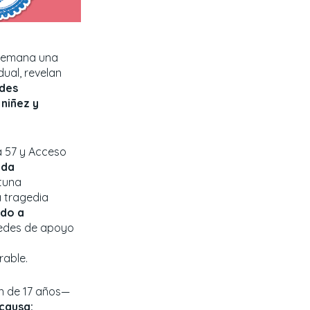
e semana una
ual, revelan
ades
 niñez y
a 57 y Acceso
ida
tuna
a tragedia
ido a
 redes de apoyo
rable.
n de 17 años—
causa: