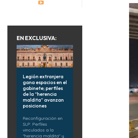
EN EXCLUSIVA:
Legión extranjera
gana espacios en el
gabinete; perfiles
de la “herencia
maldita” avanzan
posiciones
Reconfiguración en
SLP: Perfiles
vinculados a la
"herencia maldita" y