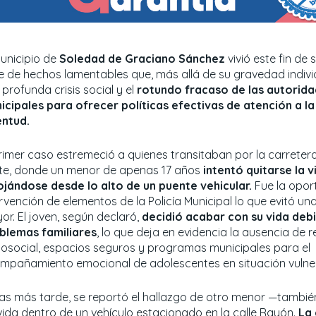
municipio de
Soledad de Graciano Sánchez
vivió este fin d
ie de hechos lamentables que, más allá de su gravedad individ
profunda crisis social y el
rotundo fracaso de las autorid
icipales para ofrecer políticas efectivas de atención a la
entud.
primer caso estremeció a quienes transitaban por la carreter
te, donde un menor de apenas 17 años
intentó quitarse la v
ojándose desde lo alto de un puente vehicular.
Fue la opor
rvención de elementos de la Policía Municipal lo que evitó un
or. El joven, según declaró,
decidió acabar con su vida deb
blemas familiares
, lo que deja en evidencia la ausencia de
cosocial, espacios seguros y programas municipales para el
mpañamiento emocional de adolescentes en situación vulne
as más tarde, se reportó el hallazgo de otro menor —tambié
 vida dentro de un vehículo estacionado en la calle Rayón.
La 