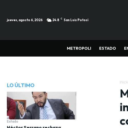
C
jueves, agosto 6, 2026
24.8
San Luis Potosí
METROPOLI
ESTADO
E
Inici
LO ÚLTIMO
M
i
c
Estado
Héctor Serrano rechaza