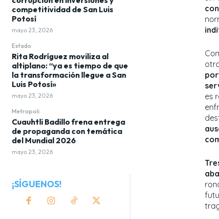
con
competitividad de San Luis
Potosí
nor
ind
mayo 23, 2026
Estado
Com
Rita Rodríguez moviliza al
otr
altiplano: “ya es tiempo de que
por
la transformación llegue a San
Luis Potosí»
ser
es 
mayo 23, 2026
enf
Metropoli
des
Cuauhtli Badillo frena entrega
aus
de propaganda con temática
com
del Mundial 2026
mayo 23, 2026
Tre
aba
¡SÍGUENOS!
rond
fut
tra