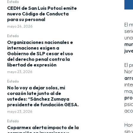
Estado
CEDH de San Luis Potosí emite
nuevo Código de Conducta
para su personal
El 
mayo 24, 2026
ser
Estado
una 
Organizaciones nacionales e
mun
internaciones exigen a
juv
Gobierno de SLP cesar el uso
del derecho penal contra la
libertad de expresión
El 
Nor
mayo 23, 2026
arr
Estado
inte
No lo voy a dejar solos, mi
may
corazón late junto al de
pro
ustedes: “Sánchez Zumaya
psi
presidente de fundación GESA.
aco
mayo 23, 2026
Estado
Hor
Coparmex alerta impacto de la
sin
corrupción en inversiones y