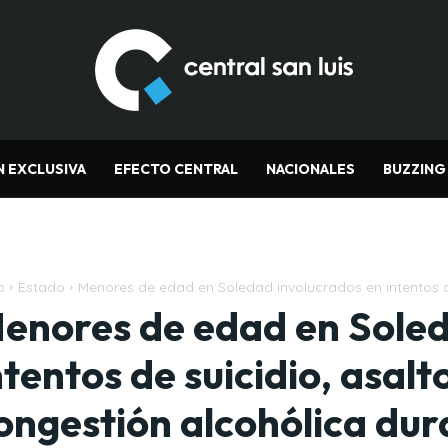
N EXCLUSIVA
EFECTO CENTRAL
NACIONALES
BUZZING
o
Estado
Menores de edad en Soledad involucrados en intentos de 
enores de edad en Soled
ntentos de suicidio, asal
ongestión alcohólica dura