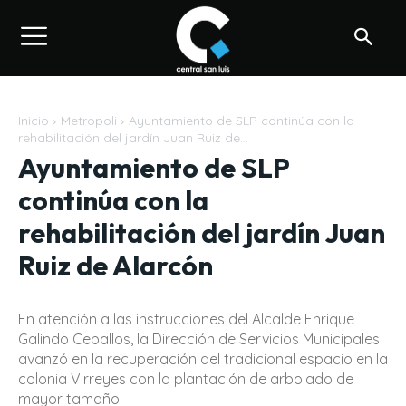
Inicio
Metropoli
Ayuntamiento de SLP continúa con la
rehabilitación del jardín Juan Ruiz de...
Ayuntamiento de SLP
continúa con la
rehabilitación del jardín Juan
Ruiz de Alarcón
En atención a las instrucciones del Alcalde Enrique
Galindo Ceballos, la Dirección de Servicios Municipales
avanzó en la recuperación del tradicional espacio en la
colonia Virreyes con la plantación de arbolado de
mayor tamaño.