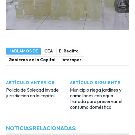
HABLAMOS DE
CEA
El Realito
Gobierno de la Capital
Interapas
ARTÍCULO ANTERIOR
ARTÍCULO SIGUIENTE
Policía de Soledad invade
Municipio riega jardines y
jurisdicción en la capital
camellones con agua
tratada para preservar el
consumo doméstico
NOTICIAS RELACIONADAS: