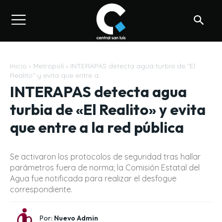
Inicio
Metropoli
INTERAPAS detecta agua turbia de "El
Realito" y evita que entre a...
INTERAPAS detecta agua
turbia de «El Realito» y evita
que entre a la red pública
Se activaron los protocolos de seguridad tras hallar
parámetros fuera de norma; la Comisión Estatal del
Agua fue notificada para realizar el desfogue
correspondiente.
Por:
Nuevo Admin