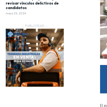
revisar vínculos delictivos de
candidatos
mayo 24, 2026
― PUBLICIDAD ―
El e