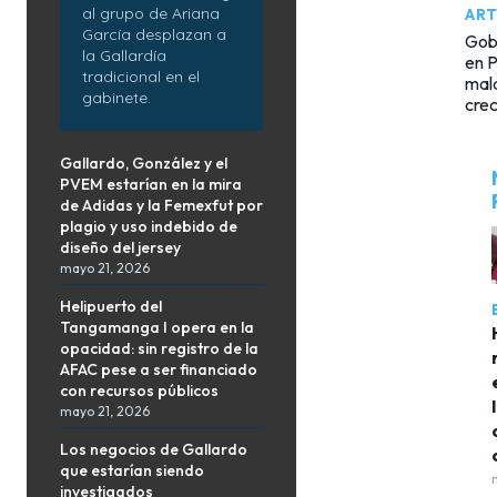
al grupo de Ariana
ART
García desplazan a
Gobe
la Gallardía
en P
tradicional en el
mald
gabinete.
cre
Gallardo, González y el
PVEM estarían en la mira
de Adidas y la Femexfut por
plagio y uso indebido de
diseño del jersey
mayo 21, 2026
Helipuerto del
Tangamanga I opera en la
opacidad: sin registro de la
AFAC pese a ser financiado
con recursos públicos
mayo 21, 2026
Los negocios de Gallardo
que estarían siendo
investigados