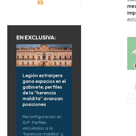
med
imp
esta
EN EXCLUSIVA:
Legión extranjera
gana espacios en el
gabinete; perfiles
de la “herencia
maldita” avanzan
posiciones
Reconfiguración en
SLP: Perfiles
vinculados a la
"herencia maldita" y