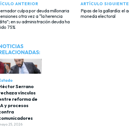
ÍCULO ANTERIOR
ARTÍCULO SIGUIENTE
rnador culpa por deuda millonaria
Pipas de la gallardía: el
ensiones otra vez a “la herencia
moneda electoral
ita”; en su administración deuda ha
cido 75%
NOTICIAS
RELACIONADAS:
Estado
Héctor Serrano
rechaza vínculos
entre reforma de
IA y procesos
contra
comunicadores
mayo 25, 2026