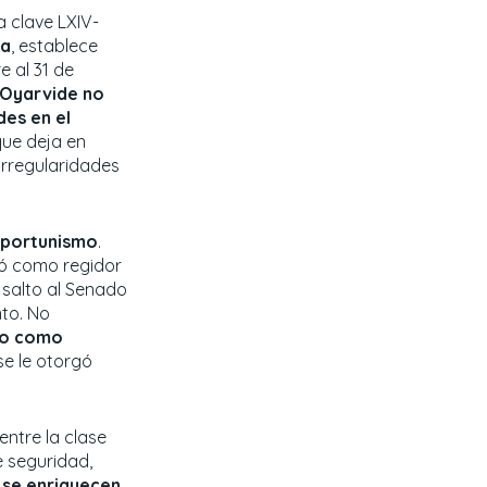
a clave LXIV-
ia
, establece
e al 31 de
Oyarvide no
des en el
 que deja en
 irregularidades
 oportunismo
.
ñó como regidor
l salto al Senado
nto. No
to como
se le otorgó
entre la clase
e seguridad,
 se enriquecen