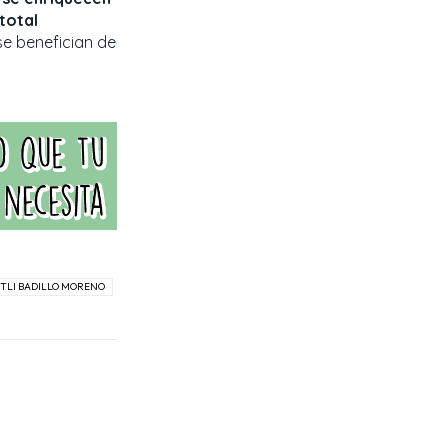
total
se benefician de
TLI BADILLO MORENO