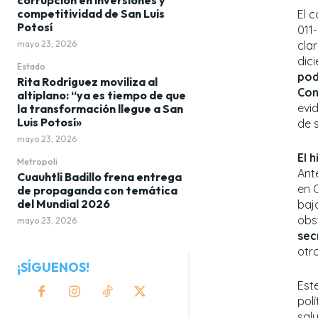
competitividad de San Luis
El 
Potosí
011
cla
mayo 23, 2026
dic
Estado
pod
Rita Rodríguez moviliza al
Con
altiplano: “ya es tiempo de que
evid
la transformación llegue a San
Luis Potosí»
de 
mayo 23, 2026
El 
Metropoli
Ant
Cuauhtli Badillo frena entrega
en C
de propaganda con temática
del Mundial 2026
baj
obs
mayo 23, 2026
sec
otro
¡SÍGUENOS!
Est
pol
sal