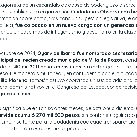
tagonista de un escándalo de abuso de poder y uso discreci
ursos públicos. La organización
Ciudadanos Observando
hiz
rmación sobre cómo, tras concluir su gestión legislativa, lejo
olítica,
fue colocado en un nuevo cargo con un generoso s
ando un caso más de influyentismo y despilfarro en la clase p
ado.
octubre de 2024,
Oyarvide Ibarra fue nombrado secretario
icipal del recién creado municipio de Villa de Pozos,
donde
ldo de
40 mil 200 pesos mensuales.
Sin embargo, este no fu
reso. De manera simultánea y en contubernio con el diputad
illo Moreno
, también estuvo cobrando un sueldo adicional c
eral administrativo» en el Congreso del Estado, donde recibí
 pesos al mes
.
o significa que en tan solo tres meses, de octubre a diciembr
rvide acumuló 270 mil 600 pesos,
sin contar su aguinaldo 
 cifra insultante para la ciudadanía que exige transparencia y
dministración de los recursos públicos.