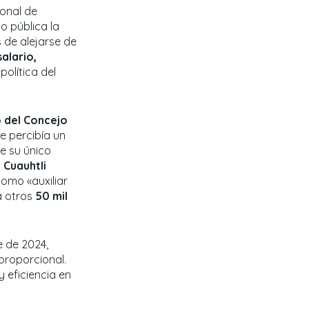
onal de
o pública la
s de alejarse de
alario,
olítica del
 del Concejo
 percibía un
e su único
o
Cuauhtli
omo «auxiliar
a otros
50 mil
e de 2024,
proporcional.
 eficiencia en