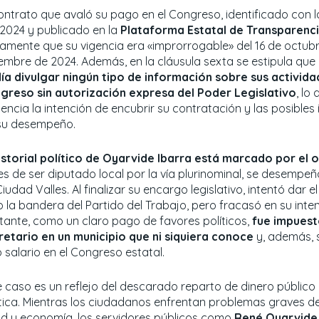
contrato que avaló su pago en el Congreso, identificado con l
-2024 y publicado en la
Plataforma Estatal de Transparenc
ramente que su vigencia era «improrrogable» del 16 de octubr
iembre de 2024. Además, en la cláusula sexta se estipula que
ía divulgar ningún tipo de información sobre sus activida
greso sin autorización expresa del Poder Legislativo
, lo
encia la intención de encubrir su contratación y las posibles
su desempeño.
historial político de Oyarvide Ibarra está marcado por el
es de ser diputado local por la vía plurinominal, se desempe
iudad Valles. Al finalizar su encargo legislativo, intentó dar e
o la bandera del Partido del Trabajo, pero fracasó en su inte
tante, como un claro pago de favores políticos,
fue impues
retario en un municipio que ni siquiera conoce
y, además, 
 salario en el Congreso estatal.
e caso es un reflejo del descarado reparto de dinero público 
ítica. Mientras los ciudadanos enfrentan problemas graves d
ud y economía, los servidores públicos como
René Oyarvide