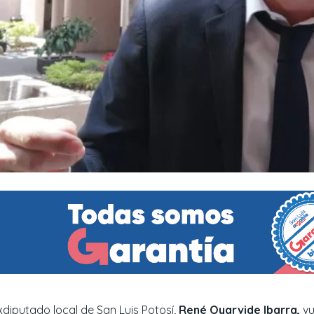
xdiputado local de San Luis Potosí,
René Oyarvide Ibarra,
vu