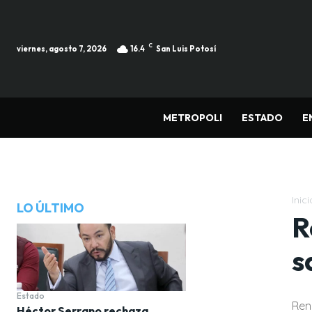
C
viernes, agosto 7, 2026
16.4
San Luis Potosí
METROPOLI
ESTADO
E
Inici
LO ÚLTIMO
R
s
Estado
Ren
Héctor Serrano rechaza