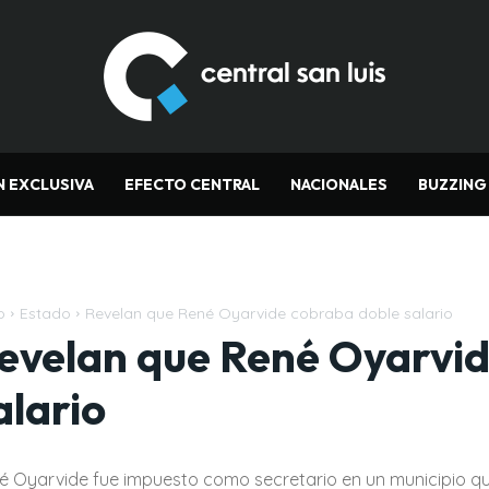
N EXCLUSIVA
EFECTO CENTRAL
NACIONALES
BUZZING
o
Estado
Revelan que René Oyarvide cobraba doble salario
evelan que René Oyarvid
alario
é Oyarvide fue impuesto como secretario en un municipio que 