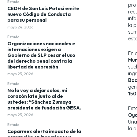
Estado
pro
CEDH de San Luis Potosí emite
rec
nuevo Código de Conducta
info
para su personal
la p
mayo 24, 2026
sum
Estado
est
Organizaciones nacionales e
internaciones exigen a
En 
Gobierno de SLP cesar el uso
Mun
del derecho penal contra la
sue
libertad de expresión
ing
mayo 23, 2026
Bad
Estado
gen
No lo voy a dejar solos, mi
150
corazón late junto al de
ustedes: “Sánchez Zumaya
presidente de fundación GESA.
Est
Oya
mayo 23, 2026
Una
Estado
la a
Coparmex alerta impacto de la
corrupción en inversiones y