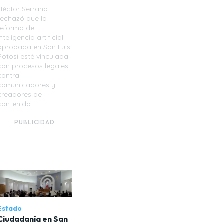
Héctor Serrano
rechazó que la
reforma de
inteligencia artificial
aprobada en San Luis
Potosí esté vinculada
con procesos legales
contra
comunicadores y
creadores de
contenido.
― PUBLICIDAD ―
Estado
Ciudadanía en San