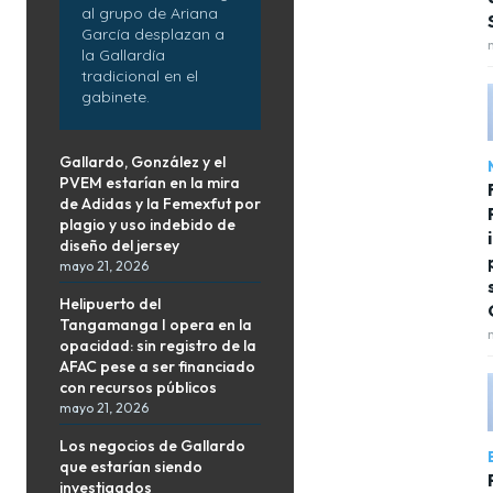
al grupo de Ariana
García desplazan a
la Gallardía
tradicional en el
gabinete.
Gallardo, González y el
PVEM estarían en la mira
de Adidas y la Femexfut por
plagio y uso indebido de
diseño del jersey
mayo 21, 2026
Helipuerto del
Tangamanga I opera en la
opacidad: sin registro de la
AFAC pese a ser financiado
con recursos públicos
mayo 21, 2026
Los negocios de Gallardo
que estarían siendo
investigados