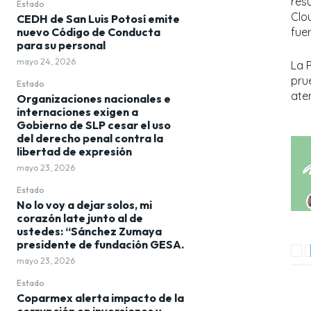
res
Estado
Clo
CEDH de San Luis Potosí emite
fue
nuevo Código de Conducta
para su personal
mayo 24, 2026
La 
pru
Estado
ate
Organizaciones nacionales e
internaciones exigen a
Gobierno de SLP cesar el uso
del derecho penal contra la
libertad de expresión
mayo 23, 2026
Estado
No lo voy a dejar solos, mi
corazón late junto al de
ustedes: “Sánchez Zumaya
presidente de fundación GESA.
mayo 23, 2026
Estado
Coparmex alerta impacto de la
corrupción en inversiones y