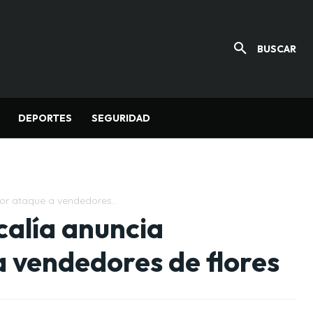
BUSCAR
DEPORTES
SEGURIDAD
por ataque a vendedores...
calía anuncia
a vendedores de flores