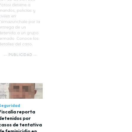
Potosí detiene a
mandos, policías y
civiles en
Tamazunchale por la
entrega de un
detenido a un grupo
armado. Conoce los
detalles del caso.
― PUBLICIDAD ―
Seguridad
Fiscalía reporta
detenidos por
casos de tentativa
de feminicidio en