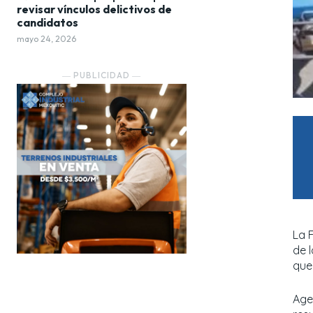
revisar vínculos delictivos de
candidatos
mayo 24, 2026
― PUBLICIDAD ―
La 
de 
que
Age