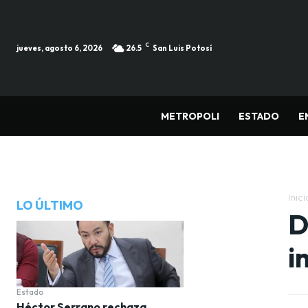
C
jueves, agosto 6, 2026
26.5
San Luis Potosí
METROPOLI
ESTADO
E
Inici
LO ÚLTIMO
D
i
Estado
Héctor Serrano rechaza