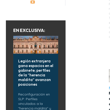
EN EXCLUSIVA:
Legión extranjera
gana espacios en el
gabinete; perfiles
de la “herencia
maldita” avanzan
posiciones
Reconfiguración en
SLP: Perfiles
vinculados a la
"herencia maldita" y