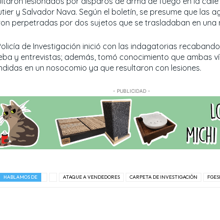
ultaron lesionados por disparos de arma de fuego en la calle
utier y Salvador Nava. Según el boletín, se presume que las a
ron perpetradas por dos sujetos que se trasladaban en una 
Policía de Investigación inició con las indagatorias recaband
eba y entrevistas; además, tomó conocimiento que ambas ví
ndidas en un nosocomio ya que resultaron con lesiones.
- PUBLICIDAD -
HABLAMOS DE
ATAQUE A VENDEDORES
CARPETA DE INVESTIGACIÓN
FGES