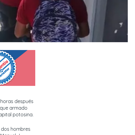
4 horas después
taque armado
apital potosina.
ue dos hombres