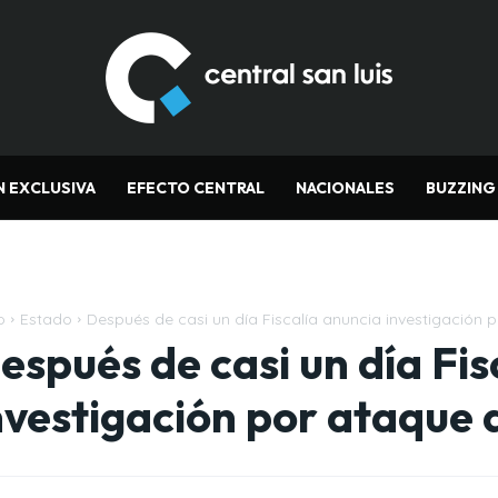
N EXCLUSIVA
EFECTO CENTRAL
NACIONALES
BUZZING
o
Estado
Después de casi un día Fiscalía anuncia investigación 
espués de casi un día Fis
nvestigación por ataque 