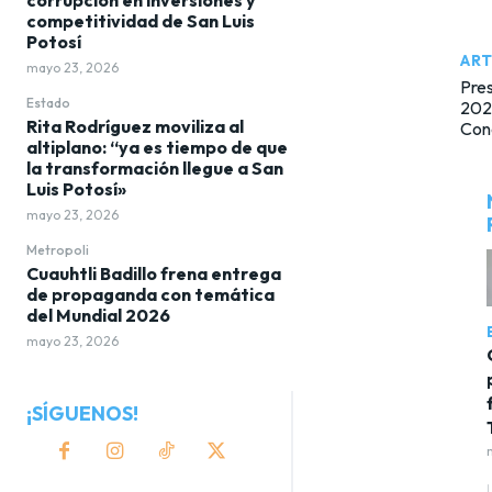
competitividad de San Luis
Potosí
ART
mayo 23, 2026
Pres
Estado
202
Rita Rodríguez moviliza al
Con
altiplano: “ya es tiempo de que
la transformación llegue a San
Luis Potosí»
mayo 23, 2026
Metropoli
Cuauhtli Badillo frena entrega
de propaganda con temática
del Mundial 2026
mayo 23, 2026
¡SÍGUENOS!