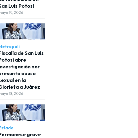
San Luis Potosí
mayo 19, 2026
Metropoli
Fiscalía de San Luis
Potosí abre
investigación por
presunto abuso
sexual en la
Glorieta a Juárez
mayo 18, 2026
Estado
Permanece grave