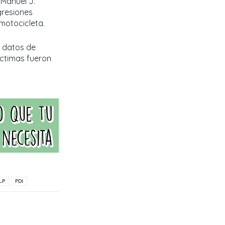
 Manuel J.
gresiones
motocicleta.
o datos de
ctimas fueron
LP
PDI