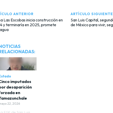
ÍCULO ANTERIOR
ARTÍCULO SIGUIENTE
a Las Escobas inicia construcción en
San Luis Capital, segun
4 y terminaría en 2025, promete
de México para vivir, se
agua
NOTICIAS
RELACIONADAS:
Estado
Cinco imputados
por desaparición
forzada en
Tamazunchale
mayo 22, 2026
La FGE de San Luis