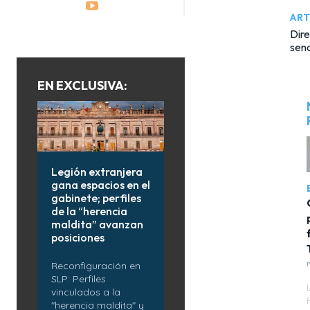
ART
Dire
sena
EN EXCLUSIVA:
Legión extranjera
gana espacios en el
gabinete; perfiles
de la “herencia
maldita” avanzan
posiciones
Reconfiguración en
SLP: Perfiles
vinculados a la
"herencia maldita" y