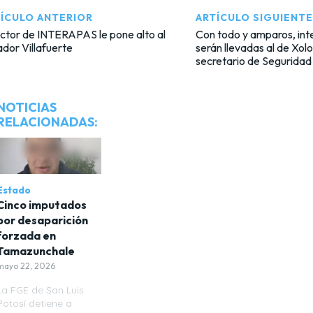
ÍCULO ANTERIOR
ARTÍCULO SIGUIENTE
ctor de INTERAPAS le pone alto al
Con todo y amparos, inte
dor Villafuerte
serán llevadas al de Xolol
secretario de Seguridad
NOTICIAS
RELACIONADAS:
Estado
Cinco imputados
por desaparición
forzada en
Tamazunchale
mayo 22, 2026
La FGE de San Luis
Potosí detiene a