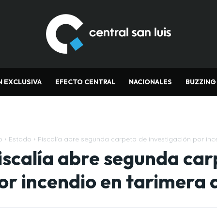
N EXCLUSIVA
EFECTO CENTRAL
NACIONALES
BUZZING
o
Estado
Fiscalía abre segunda carpeta de investigación por in
iscalía abre segunda car
or incendio en tarimera 