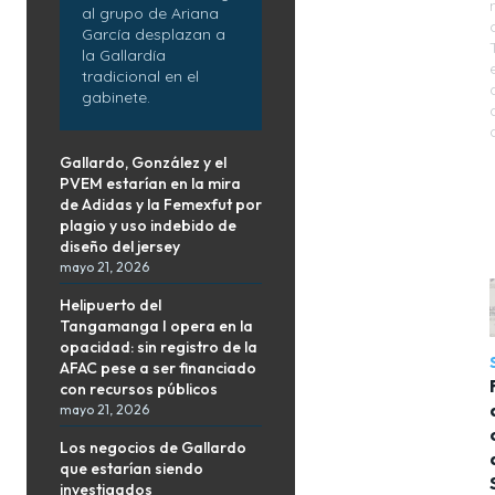
al grupo de Ariana
García desplazan a
la Gallardía
tradicional en el
gabinete.
Gallardo, González y el
PVEM estarían en la mira
de Adidas y la Femexfut por
plagio y uso indebido de
diseño del jersey
mayo 21, 2026
Helipuerto del
Tangamanga I opera en la
opacidad: sin registro de la
AFAC pese a ser financiado
con recursos públicos
mayo 21, 2026
Los negocios de Gallardo
que estarían siendo
investigados