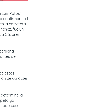
 Luis Potosí
 confirmar si el
en la carretera
ánchez, fue un
cía Cázares
 persona
antes del
de estos
ión de carácter
 determine la
rpeta ya
n todo caso