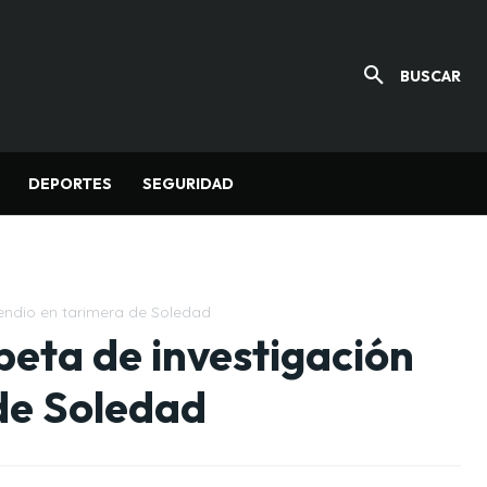
BUSCAR
DEPORTES
SEGURIDAD
cendio en tarimera de Soledad
peta de investigación
de Soledad