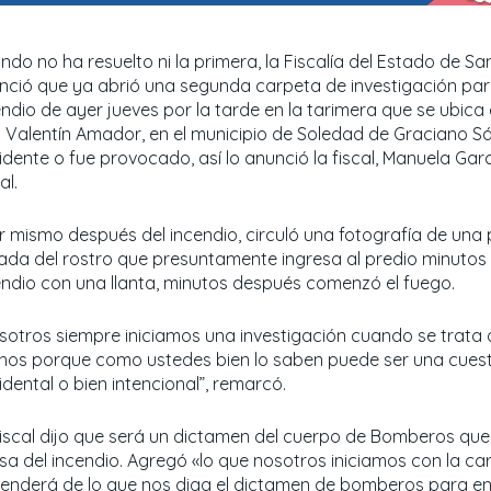
do no ha resuelto ni la primera, la Fiscalía del Estado de San
nció que ya abrió una segunda carpeta de investigación para
endio de ayer jueves por la tarde en la tarimera que se ubica 
y Valentín Amador, en el municipio de Soledad de Graciano S
idente o fue provocado, así lo anunció la fiscal, Manuela Gar
al.
r mismo después del incendio, circuló una fotografía de una
ada del rostro que presuntamente ingresa al predio minutos 
endio con una llanta, minutos después comenzó el fuego.
sotros siempre iniciamos una investigación cuando se trata 
hos porque como ustedes bien lo saben puede ser una cuest
dental o bien intencional”, remarcó.
fiscal dijo que será un dictamen del cuerpo de Bomberos que
sa del incendio. Agregó «lo que nosotros iniciamos con la ca
enderá de lo que nos diga el dictamen de bomberos para e