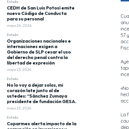
Estado
CEDH de San Luis Potosí emite
nuevo Código de Conducta
Cuan
para su personal
anu
mayo 24, 2026
inc
57 
Estado
Organizaciones nacionales e
acc
internaciones exigen a
Fisc
Gobierno de SLP cesar el uso
del derecho penal contra la
Aye
libertad de expresión
tap
mayo 23, 2026
inc
Estado
No lo voy a dejar solos, mi
«No
corazón late junto al de
hec
ustedes: “Sánchez Zumaya
acci
presidente de fundación GESA.
mayo 23, 2026
La 
Estado
cau
Coparmex alerta impacto de la
dep
corrupción en inversiones y