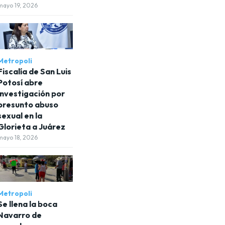
mayo 19, 2026
Metropoli
Fiscalía de San Luis
Potosí abre
investigación por
presunto abuso
sexual en la
Glorieta a Juárez
mayo 18, 2026
Metropoli
Se llena la boca
Navarro de