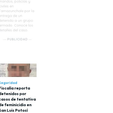
mandos, policías y
civiles en
Tamazunchale por la
entrega de un
detenido a un grupo
armado. Conoce los
detalles del caso.
― PUBLICIDAD ―
Seguridad
Fiscalía reporta
detenidos por
casos de tentativa
de feminicidio en
San Luis Potosí