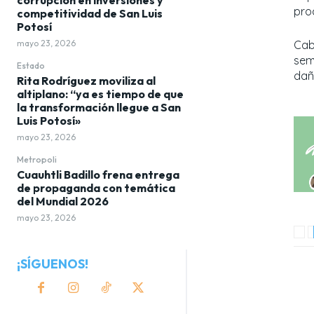
pro
competitividad de San Luis
Potosí
mayo 23, 2026
Cab
sem
Estado
daño
Rita Rodríguez moviliza al
altiplano: “ya es tiempo de que
la transformación llegue a San
Luis Potosí»
mayo 23, 2026
Metropoli
Cuauhtli Badillo frena entrega
de propaganda con temática
del Mundial 2026
mayo 23, 2026
¡SÍGUENOS!