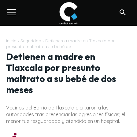
Inicio
Seguridad
Detienen a madre en Tlaxcala por
presunto maltrato a su bebé de...
Detienen a madre en
Tlaxcala por presunto
maltrato a su bebé de dos
meses
Vecinos del Barrio de Tlaxcala alertaron a las
autoridades tras presenciar las agresiones físicas; el
menor fue resguardado y atendido en un hospital.