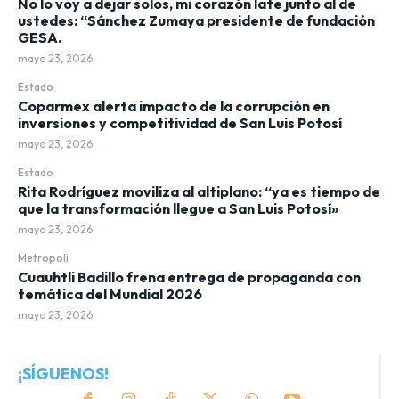
No lo voy a dejar solos, mi corazón late junto al de
ustedes: “Sánchez Zumaya presidente de fundación
GESA.
mayo 23, 2026
Estado
Coparmex alerta impacto de la corrupción en
inversiones y competitividad de San Luis Potosí
mayo 23, 2026
Estado
Rita Rodríguez moviliza al altiplano: “ya es tiempo de
que la transformación llegue a San Luis Potosí»
mayo 23, 2026
Metropoli
Cuauhtli Badillo frena entrega de propaganda con
temática del Mundial 2026
mayo 23, 2026
¡SÍGUENOS!